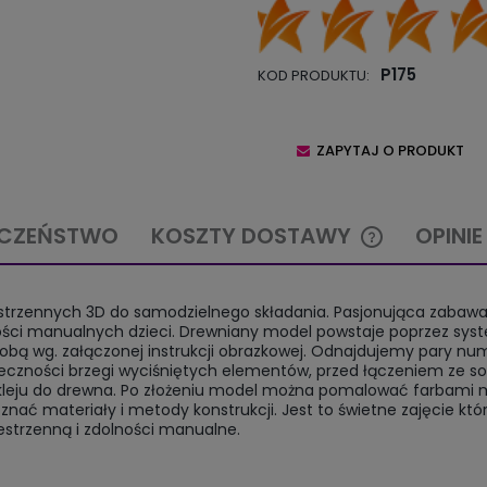
P175
KOD PRODUKTU:
ZAPYTAJ O PRODUKT
ECZEŃSTWO
KOSZTY DOSTAWY
OPINI
CENA NIE ZAW
zestrzennych 3D do samodzielnego składania. Pasjonująca zabawa
KOSZTÓW PŁA
ności manualnych dzieci. Drewniany model powstaje poprzez sy
e sobą wg. załączonej instrukcji obrazkowej. Odnajdujemy pary n
zności brzegi wyciśniętych elementów, przed łączeniem ze s
leju do drewna. Po złożeniu model można pomalować farbami m
 materiały i metody konstrukcji. Jest to świetne zajęcie któ
zestrzenną i zdolności manualne.