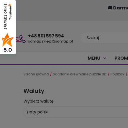
SPRAWDŹ OPINIE
🚚 Darm
+48 501 597 594
somapsklep@somap.pl
5.0
MENU
PROM
Strona główna
Składanki drewniane puzzle 3D
Pojazdy
Waluty
Wybierz walutę