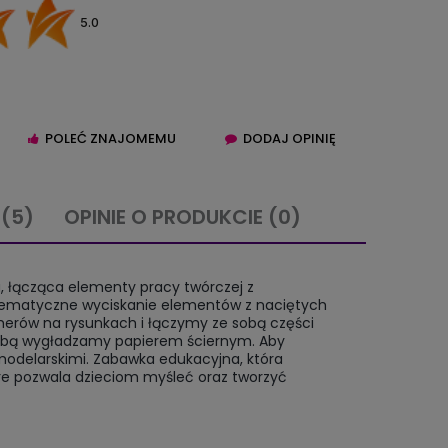
5.0
POLEĆ ZNAJOMEMU
DODAJ OPINIĘ
E
(5)
OPINIE O PRODUKCIE (0)
IERA EWENTUALNYCH
, łącząca elementy pracy twórczej z
TNOŚCI
stematyczne wyciskanie elementów z naciętych
umerów na rysunkach i łączymy ze sobą części
obą wygładzamy papierem ściernym. Aby
odelarskimi. Zabawka edukacyjna, która
re pozwala dzieciom myśleć oraz tworzyć