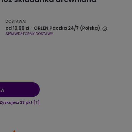
DOSTAWA:
od 10,99 zł
- ORLEN Paczka 24/7
(Polska)
SPRAWDŹ FORMY DOSTAWY
Cena nie zawiera ewentualnych
kosztów płatności
KA
Zyskujesz
23
pkt [
?
]