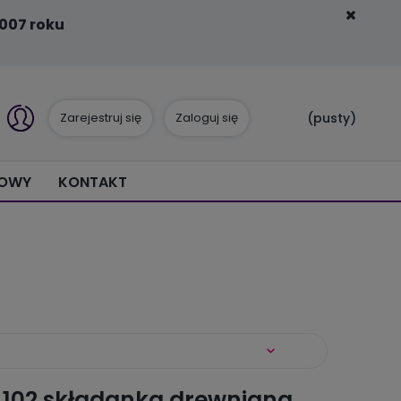
007 roku
Zarejestruj się
Zaloguj się
(pusty)
IOWY
KONTAKT
 102 składanka drewniana