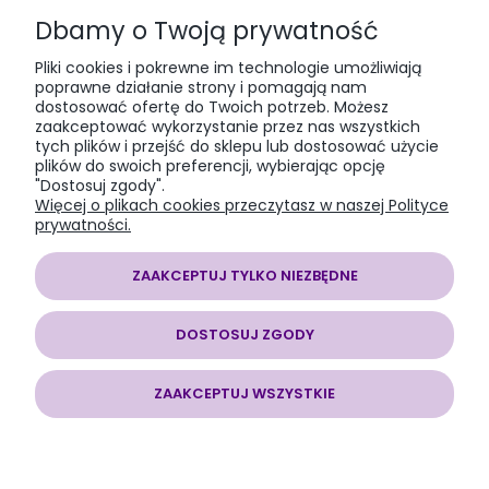
Dbamy o Twoją prywatność
PŁATNOŚCI I DOSTAWA
Pliki cookies i pokrewne im technologie umożliwiają
poprawne działanie strony i pomagają nam
dostosować ofertę do Twoich potrzeb. Możesz
zaakceptować wykorzystanie przez nas wszystkich
INFORMACJE
tych plików i przejść do sklepu lub dostosować użycie
plików do swoich preferencji, wybierając opcję
"Dostosuj zgody".
O NAS
Więcej o plikach cookies przeczytasz w naszej Polityce
prywatności.
ZAAKCEPTUJ TYLKO NIEZBĘDNE
SOMAP sklep modelarski
| al. Jana Pawła II 28, 43-100 Tychy, woj.
DOSTOSUJ ZGODY
śląskie | E-mail:
somapsklep@somap.pl
Tel.:
501597594
| NIP:
6462056771 REGON: 240730965
ZAAKCEPTUJ WSZYSTKIE
POKAŻ PEŁNĄ WERSJĘ STRONY