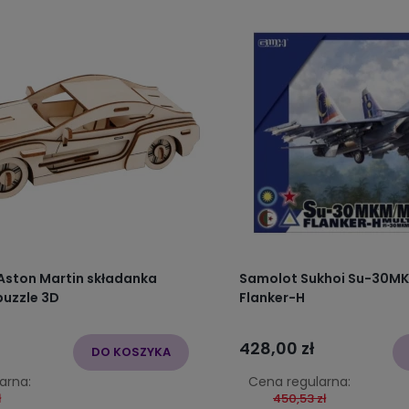
ston Martin składanka
Samolot Sukhoi Su-30
puzzle 3D
Flanker-H
428,00 zł
DO KOSZYKA
arna:
Cena regularna:
ł
450,53 zł