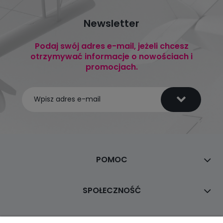
Newsletter
Podaj swój adres e-mail, jeżeli chcesz
otrzymywać informacje o nowościach i
promocjach.
POMOC
SPOŁECZNOŚĆ
MOJE KONTO