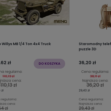
 Willys MB 1/4 Ton 4x4 Truck
Staromodny tele
puzzle 3D
,62 zł
36,20 zł
DO KOSZYKA
na regularna:
Cena regularna:
110,13 zł
38,11 zł
jniższa cena:
Najniższa cena:
110,13 zł
36,20 zł
 zł
29,43 zł
 regularna:
Cena regularna:
ższa cena:
Najniższa cena:
4 zł
29,43 zł