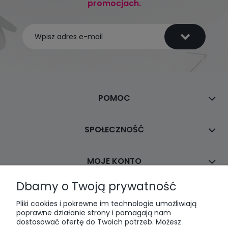
promocjach.
POMOC
SPOŁECZNOŚĆ
MOJE KONTO
Dbamy o Twoją prywatność
PŁATNOŚCI I DOSTAWA
Pliki cookies i pokrewne im technologie umożliwiają
poprawne działanie strony i pomagają nam
dostosować ofertę do Twoich potrzeb. Możesz
INFORMACJE