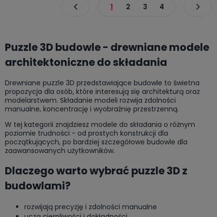
1
2
3
4
Puzzle 3D budowle - drewniane modele
architektoniczne do składania
Drewniane puzzle 3D przedstawiające budowle to świetna
propozycja dla osób, które interesują się architekturą oraz
modelarstwem. Składanie modeli rozwija zdolności
manualne, koncentrację i wyobraźnię przestrzenną.
W tej kategorii znajdziesz modele do składania o różnym
poziomie trudności - od prostych konstrukcji dla
początkujących, po bardziej szczegółowe budowle dla
zaawansowanych użytkowników.
Dlaczego warto wybrać puzzle 3D z
budowlami?
rozwijają precyzję i zdolności manualne
uczą cierpliwości i dokładności