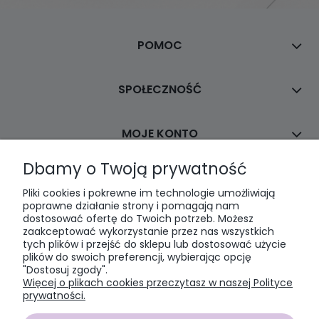
POMOC
SPOŁECZNOŚĆ
MOJE KONTO
Dbamy o Twoją prywatność
PŁATNOŚCI I DOSTAWA
Pliki cookies i pokrewne im technologie umożliwiają
poprawne działanie strony i pomagają nam
dostosować ofertę do Twoich potrzeb. Możesz
INFORMACJE
zaakceptować wykorzystanie przez nas wszystkich
tych plików i przejść do sklepu lub dostosować użycie
plików do swoich preferencji, wybierając opcję
O NAS
"Dostosuj zgody".
Więcej o plikach cookies przeczytasz w naszej Polityce
prywatności.