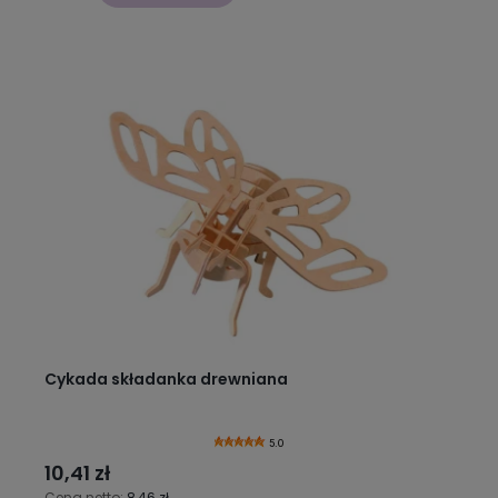
Cykada składanka drewniana
5.0
10,41 zł
Cena netto:
8,46 zł