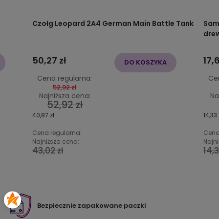
Czołg Leopard 2A4 German Main Battle Tank
Sam
dre
50,27 zł
17,6
DO KOSZYKA
Cena regularna:
Ce
52,92 zł
Najniższa cena:
Na
52,92 zł
40,87 zł
14,33 
Cena regularna:
Cena
Najniższa cena:
Najni
43,02 zł
14,3
Bezpiecznie zapakowane paczki