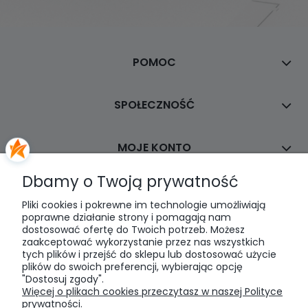
POMOC
SPOŁECZNOŚĆ
MOJE KONTO
Dbamy o Twoją prywatność
PŁATNOŚCI I DOSTAWA
Pliki cookies i pokrewne im technologie umożliwiają
poprawne działanie strony i pomagają nam
dostosować ofertę do Twoich potrzeb. Możesz
INFORMACJE
zaakceptować wykorzystanie przez nas wszystkich
tych plików i przejść do sklepu lub dostosować użycie
plików do swoich preferencji, wybierając opcję
O NAS
"Dostosuj zgody".
Więcej o plikach cookies przeczytasz w naszej Polityce
prywatności.