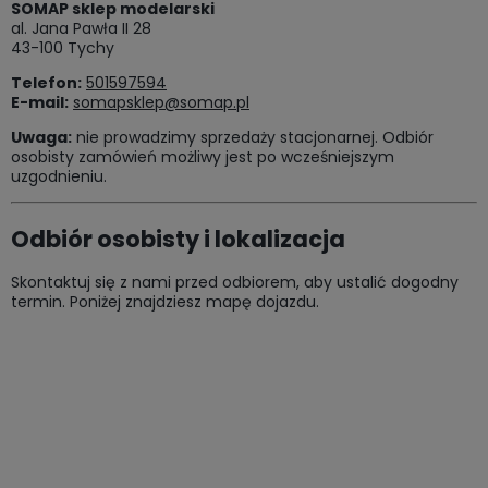
SOMAP sklep modelarski
al. Jana Pawła II 28
43-100 Tychy
Telefon:
501597594
E-mail:
somapsklep@somap.pl
Uwaga:
nie prowadzimy sprzedaży stacjonarnej. Odbiór
osobisty zamówień możliwy jest po wcześniejszym
uzgodnieniu.
Odbiór osobisty i lokalizacja
Skontaktuj się z nami przed odbiorem, aby ustalić dogodny
termin. Poniżej znajdziesz mapę dojazdu.