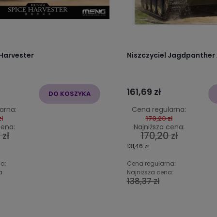
Harvester
Niszczyciel Jagdpanther 
161,69 zł
DO KOSZYKA
arna:
Cena regularna:
ł
170,20 zł
cena:
Najniższa cena:
 zł
170,20 zł
131,46 zł
a:
Cena regularna:
a:
Najniższa cena:
138,37 zł