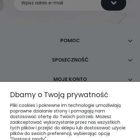
POMOC
SPOŁECZNOŚĆ
MOJE KONTO
Dbamy o Twoją prywatność
PŁATNOŚCI I DOSTAWA
Pliki cookies i pokrewne im technologie umożliwiają
poprawne działanie strony i pomagają nam
dostosować ofertę do Twoich potrzeb. Możesz
INFORMACJE
zaakceptować wykorzystanie przez nas wszystkich
tych plików i przejść do sklepu lub dostosować użycie
plików do swoich preferencji, wybierając opcję
O NAS
"Dostosuj zgody".