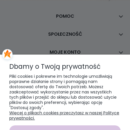
POMOC
SPOŁECZNOŚĆ
MOJE KONTO
Dbamy o Twoją prywatność
PŁATNOŚCI I DOSTAWA
Pliki cookies i pokrewne im technologie umożliwiają
poprawne działanie strony i pomagają nam
dostosować ofertę do Twoich potrzeb. Możesz
INFORMACJE
zaakceptować wykorzystanie przez nas wszystkich
tych plików i przejść do sklepu lub dostosować użycie
plików do swoich preferencji, wybierając opcję
O NAS
"Dostosuj zgody".
Więcej o plikach cookies przeczytasz w naszej Polityce
prywatności.