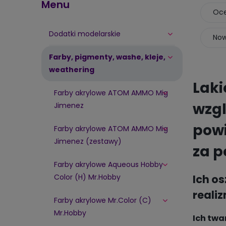
Menu
Oce
Dodatki modelarskie
Now
Farby, pigmenty, washe, kleje,
weathering
Laki
Farby akrylowe ATOM AMMO Mig
wzgl
Jimenez
powi
Farby akrylowe ATOM AMMO Mig
Jimenez (zestawy)
za p
Farby akrylowe Aqueous Hobby
Color (H) Mr.Hobby
Ich o
reali
Farby akrylowe Mr.Color (C)
Mr.Hobby
Ich twa