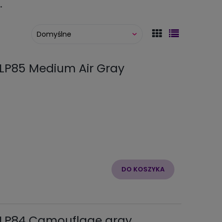
.
 LP85 Medium Air Gray
DO KOSZYKA
i LP84 Camouflage gray