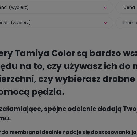
na: (wybierz)
Cena: 
ość: (wybierz)
Promoc
ery Tamiya Color są bardzo ws
ędu na to, czy używasz ich d
erzchni, czy wybierasz drobn
omocą pędzla.
szałamiające, spójne odcienie dodają T
zmu.
rda membrana idealnie nadaje się do stosowania ja