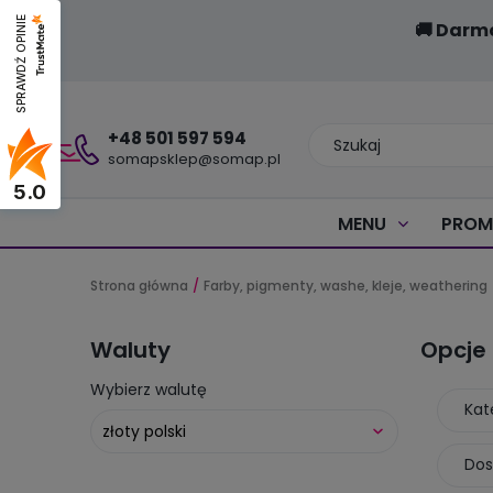
SPRAWDŹ OPINIE
🚚 Darm
+48 501 597 594
somapsklep@somap.pl
5.0
MENU
PROM
Strona główna
Farby, pigmenty, washe, kleje, weathering
Waluty
Opcje
Wybierz walutę
Kat
Dos