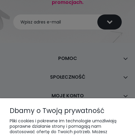
promocjach.
POMOC
SPOŁECZNOŚĆ
MOJE KONTO
Dbamy o Twoją prywatność
PŁATNOŚCI I DOSTAWA
Pliki cookies i pokrewne im technologie umożliwiają
poprawne działanie strony i pomagają nam
dostosować ofertę do Twoich potrzeb. Możesz
INFORMACJE