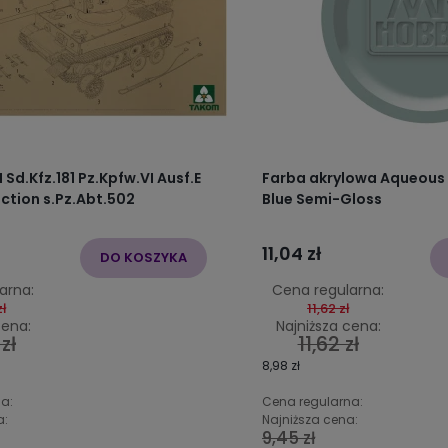
I Sd.Kfz.181 Pz.Kpfw.VI Ausf.E
Farba akrylowa Aqueous
uction s.Pz.Abt.502
Blue Semi-Gloss
11,04 zł
DO KOSZYKA
arna:
Cena regularna:
ł
11,62 zł
cena:
Najniższa cena:
zł
11,62 zł
8,98 zł
a:
Cena regularna:
a:
Najniższa cena:
9,45 zł