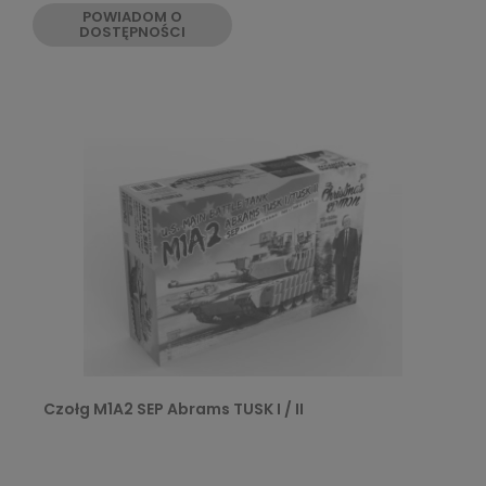
POWIADOM O
DOSTĘPNOŚCI
Czołg M1A2 SEP Abrams TUSK I / II