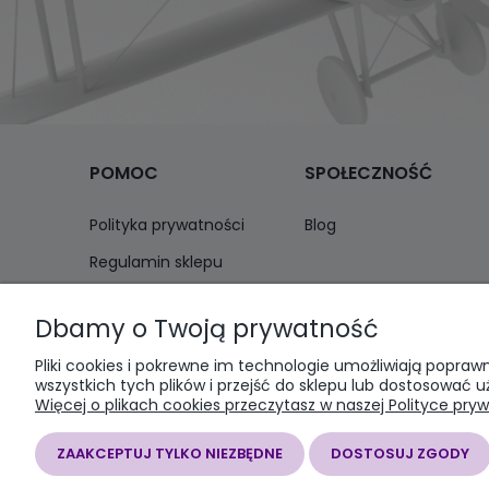
POMOC
SPOŁECZNOŚĆ
Polityka prywatności
Blog
Regulamin sklepu
Zwroty i reklamacje
Dbamy o Twoją prywatność
Pliki cookies i pokrewne im technologie umożliwiają popr
wszystkich tych plików i przejść do sklepu lub dostosować u
Więcej o plikach cookies przeczytasz w naszej Polityce pryw
SOMAP sklep modelarski
| al. Jana Pawła I
ZAAKCEPTUJ TYLKO NIEZBĘDNE
DOSTOSUJ ZGODY