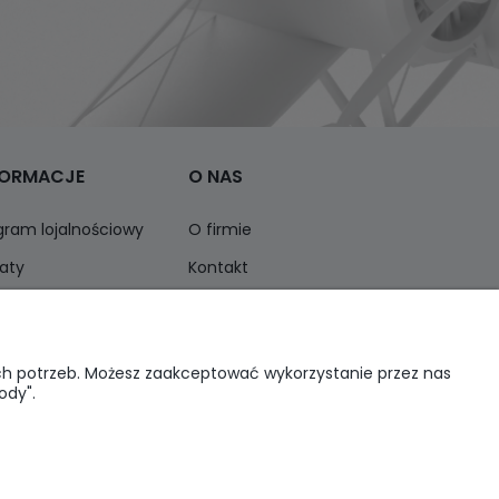
FORMACJE
O NAS
gram lojalnościowy
O firmie
aty
Kontakt
ormacja o opakowaniach
Opinie Trustmate
ich potrzeb. Możesz zaakceptować wykorzystanie przez nas
ody".
01597594
| NIP: 6462056771 REGON: 240730965