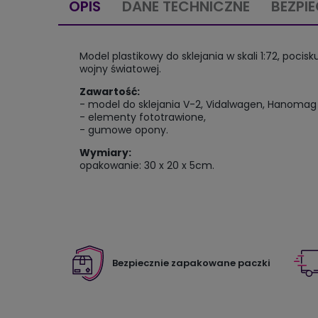
OPIS
DANE TECHNICZNE
BEZPI
Model plastikowy do sklejania w skali 1:72, poci
wojny światowej.
Zawartość:
- model do sklejania V-2, Vidalwagen, Hanomag 
- elementy fototrawione,
- gumowe opony.
Wymiary:
opakowanie: 30 x 20 x 5cm.
Bezpiecznie zapakowane paczki