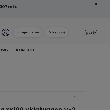
007 roku
Zarejestruj się
Zaloguj się
(pusty)
IOWY
KONTAKT
g SS100 Vidalwagen V-2