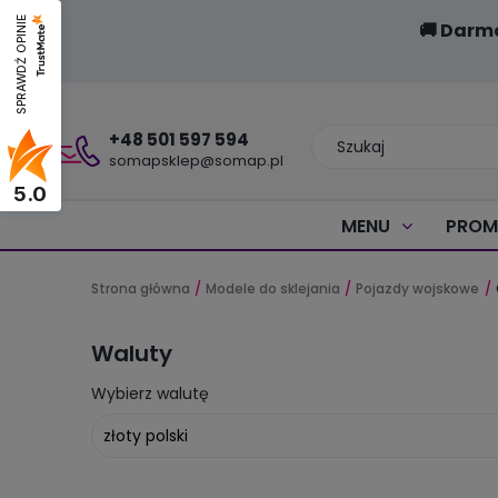
SPRAWDŹ OPINIE
🚚 Darm
+48 501 597 594
somapsklep@somap.pl
5.0
MENU
PROM
Strona główna
Modele do sklejania
Pojazdy wojskowe
Waluty
Wybierz walutę