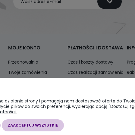
MOJE KONTO
PŁATNOŚCI I DOSTAWA
IN
Przechowalnia
Czas i koszty dostawy
Pro
Twoje zamówienia
Czas realizacji zamówienia
Rab
Ustawienia konta
Odbiór osobisty
Inf
Formy płatności
awne działanie strony i pomagają nam dostosować ofertę do Two
życie plików do swoich preferencji, wybierając opcję "Dostosuj zg
atności.
I 28, 43-100 Tychy, woj. śląskie | E-mail:
somapsklep@somap.pl
Tel.:
5
ZAAKCEPTUJ WSZYSTKIE