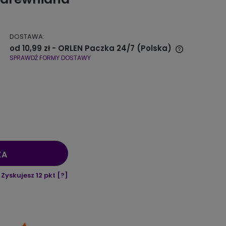
DOSTAWA:
od 10,99 zł
- ORLEN Paczka 24/7
(Polska)
SPRAWDŹ FORMY DOSTAWY
Cena nie zawiera ewentualnych
kosztów płatności
KA
Zyskujesz
12
pkt [
?
]