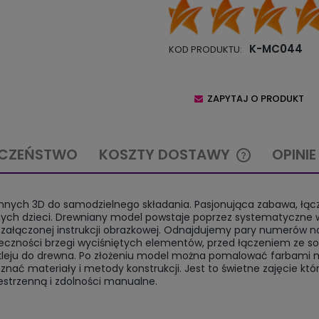
K-MC044
KOD PRODUKTU:
ZAPYTAJ O PRODUKT
ECZEŃSTWO
KOSZTY DOSTAWY
OPINI
CENA NIE ZAW
ennych 3D do samodzielnego składania. Pasjonująca zabawa, łąc
KOSZTÓW PŁA
nych dzieci. Drewniany model powstaje poprzez systematyczne 
g. załączonej instrukcji obrazkowej. Odnajdujemy pary numerów n
zności brzegi wyciśniętych elementów, przed łączeniem ze s
leju do drewna. Po złożeniu model można pomalować farbami m
 materiały i metody konstrukcji. Jest to świetne zajęcie któ
zestrzenną i zdolności manualne.