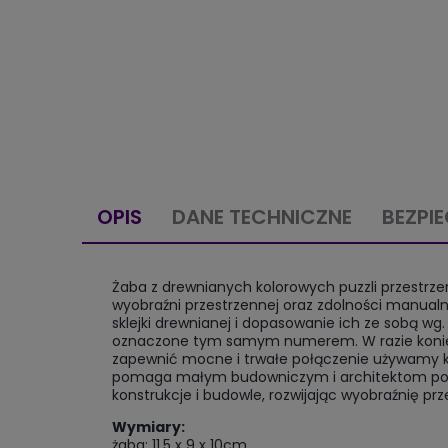
OPIS
DANE TECHNICZNE
BEZPI
Żaba z drewnianych kolorowych puzzli przestrz
wyobraźni przestrzennej oraz zdolności manual
sklejki drewnianej i dopasowanie ich ze sobą w
oznaczone tym samym numerem. W razie koniec
zapewnić mocne i trwałe połączenie używamy k
pomaga małym budowniczym i architektom poznać
konstrukcje i budowle, rozwijając wyobraźnię pr
Wymiary:
żaba: 11,5 x 9 x 10cm,