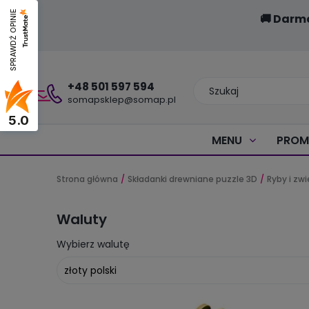
SPRAWDŹ OPINIE
🚚 Darm
+48 501 597 594
somapsklep@somap.pl
5.0
MENU
PROM
Strona główna
Składanki drewniane puzzle 3D
Ryby i zw
Waluty
Wybierz walutę