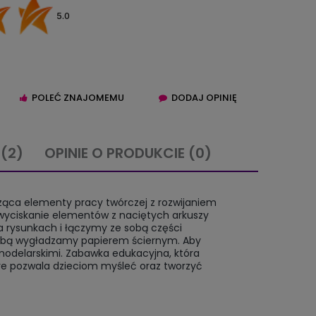
5.0
POLEĆ ZNAJOMEMU
DODAJ OPINIĘ
E
(2)
OPINIE O PRODUKCIE (0)
IERA EWENTUALNYCH
ząca elementy pracy twórczej z rozwijaniem
TNOŚCI
wyciskanie elementów z naciętych arkuszy
a rysunkach i łączymy ze sobą części
obą wygładzamy papierem ściernym. Aby
odelarskimi. Zabawka edukacyjna, która
re pozwala dzieciom myśleć oraz tworzyć