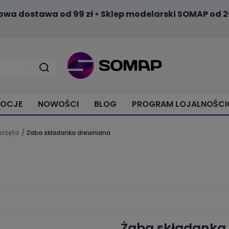
owa dostawa od 99 zł • Sklep modelarski SOMAP od 2
OCJE
NOWOŚCI
BLOG
PROGRAM LOJALNOŚC
ierzęta
Żaba składanka drewniana
Żaba składanka