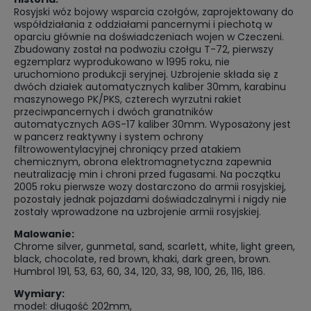
Rosyjski wóz bojowy wsparcia czołgów, zaprojektowany do
współdziałania z oddziałami pancernymi i piechotą w
oparciu głównie na doświadczeniach wojen w Czeczeni.
Zbudowany został na podwoziu czołgu T-72, pierwszy
egzemplarz wyprodukowano w 1995 roku, nie
uruchomiono produkcji seryjnej. Uzbrojenie składa się z
dwóch działek automatycznych kaliber 30mm, karabinu
maszynowego PK/PKS, czterech wyrzutni rakiet
przeciwpancernych i dwóch granatników
automatycznych AGS-17 kaliber 30mm. Wyposażony jest
w pancerz reaktywny i system ochrony
filtrowowentylacyjnej chroniący przed atakiem
chemicznym, obrona elektromagnetyczna zapewnia
neutralizację min i chroni przed fugasami. Na początku
2005 roku pierwsze wozy dostarczono do armii rosyjskiej,
pozostały jednak pojazdami doświadczalnymi i nigdy nie
zostały wprowadzone na uzbrojenie armii rosyjskiej.
Malowanie:
Chrome silver, gunmetal, sand, scarlett, white, light green,
black, chocolate, red brown, khaki, dark green, brown.
Humbrol 191, 53, 63, 60, 34, 120, 33, 98, 100, 26, 116, 186.
Wymiary:
model: długość 202mm,