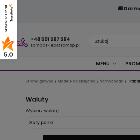
SPRAWDŹ OPINIE
🚚 Darm
+48 501 597 594
somapsklep@somap.pl
5.0
MENU
PROM
Strona główna
Modele do sklejania
Samochody
Traban
Waluty
Wybierz walutę