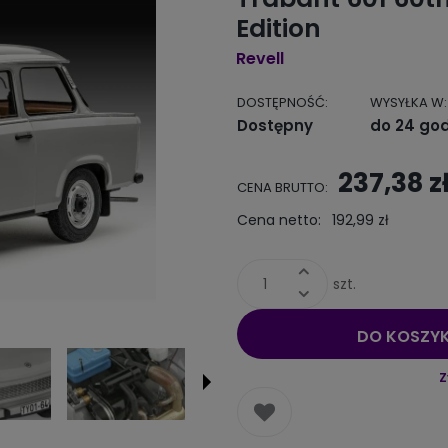
Edition
Revell
DOSTĘPNOŚĆ:
WYSYŁKA W:
Dostępny
do 24 god
Cena nie
237,38 z
CENA BRUTTO:
kosztów 
Cena netto:
192,99 zł
szt.
DO KOSZY
Z