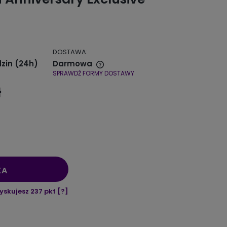
DOSTAWA:
zin (24h)
Darmowa
SPRAWDŹ FORMY DOSTAWY
 zawiera ewentualnych
ł
płatności
KA
yskujesz
237
pkt [
?
]