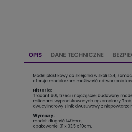
OPIS
DANE TECHNICZNE
BEZPI
Model plastikowy do sklejania w skali 1:24, sam
oferuje modelarzom możliwość odtworzenia kawał
Historia:
Trabant 601, trzeci i najczęściej budowany mod
milionami wyprodukowanych egzemplarzy Traban
dwucylindrowy silnik dwusuwowy z niepowtarzal
Wymiary:
model: długość 149mm,
opakowanie: 31 x 33,5 x 10cm.