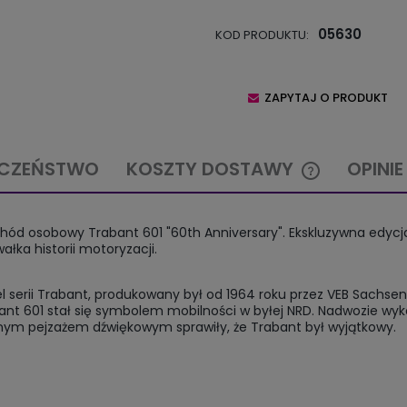
05630
KOD PRODUKTU:
ZAPYTAJ O PRODUKT
ECZEŃSTWO
KOSZTY DOSTAWY
OPINIE
CENA NIE ZAW
ochód osobowy Trabant 601 "60th Anniversary". Ekskluzywna edycja
KOSZTÓW PŁA
ka historii motoryzacji.
el serii Trabant, produkowany był od 1964 roku przez VEB Sachse
t 601 stał się symbolem mobilności w byłej NRD. Nadwozie wyk
nym pejzażem dźwiękowym sprawiły, że Trabant był wyjątkowy.