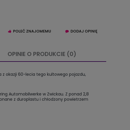
POLEĆ ZNAJOMEMU
DODAJ OPINIĘ
OPINIE O PRODUKCIE (0)
IERA EWENTUALNYCH
 z okazji 60-lecia tego kultowego pojazdu,
TNOŚCI
nring Automobilwerke w Zwickau. Z ponad 2,8
onane z duroplastu i chłodzony powietrzem