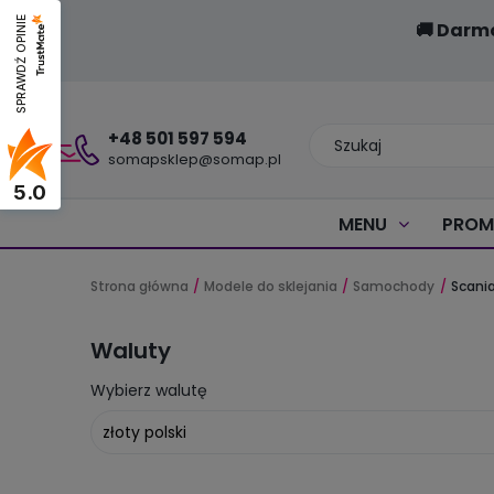
SPRAWDŹ OPINIE
🚚 Darm
+48 501 597 594
somapsklep@somap.pl
5.0
MENU
PROM
Strona główna
Modele do sklejania
Samochody
Scani
Waluty
Wybierz walutę