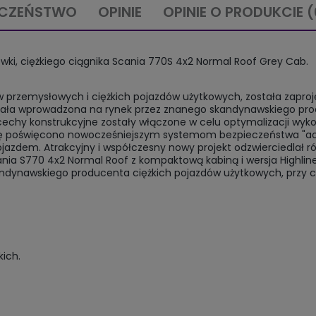
ECZEŃSTWO
OPINIE
OPINIE O PRODUKCIE (
arówki, ciężkiego ciągnika Scania 770S 4x2 Normal Roof Grey Cab.
w przemysłowych i ciężkich pojazdów użytkowych, została zaproj
ostała wprowadzona na rynek przez znanego skandynawskiego pro
echy konstrukcyjne zostały włączone w celu optymalizacji wyko
gę poświęcono nowocześniejszym systemom bezpieczeństwa "act
ojazdem. Atrakcyjny i współczesny nowy projekt odzwierciedlał 
ania S770 4x2 Normal Roof z kompaktową kabiną i wersja Highlin
ndynawskiego producenta ciężkich pojazdów użytkowych, przy cz
kich.