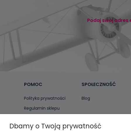
Podaj swój adres 
POMOC
SPOŁECZNOŚĆ
Polityka prywatności
Blog
Regulamin sklepu
Zwroty i reklamacje
Dbamy o Twoją prywatność