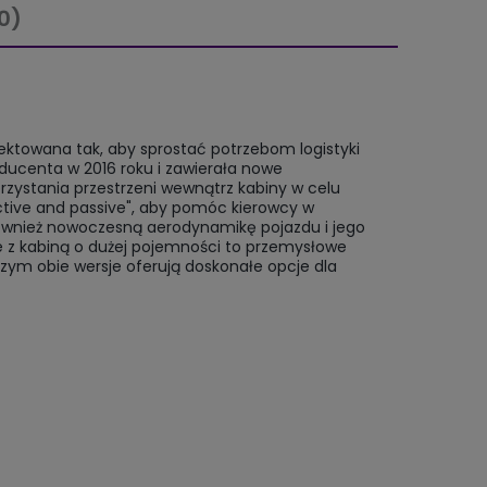
0)
ektowana tak, aby sprostać potrzebom logistyki
ducenta w 2016 roku i zawierała nowe
rzystania przestrzeni wewnątrz kabiny w celu
ive and passive", aby pomóc kierowcy w
również nowoczesną aerodynamikę pojazdu i jego
e z kabiną o dużej pojemności to przemysłowe
ym obie wersje oferują doskonałe opcje dla