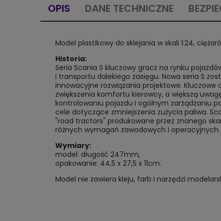
OPIS
DANE TECHNICZNE
BEZPI
Model plastikowy do sklejania w skali 1:24, cięż
Historia:
Seria Scania S kluczowy gracz na rynku pojazdó
i transportu dalekiego zasięgu. Nowa seria S z
innowacyjne rozwiązania projektowe. Kluczowe c
zwiększenia komfortu kierowcy, a większą uwa
kontrolowaniu pojazdu i ogólnym zarządzaniu p
cele dotyczące zmniejszenia zużycia paliwa. Sc
"road tractors" produkowane przez znanego ska
różnych wymagań zawodowych i operacyjnych.
Wymiary:
model: długość 247mm,
opakowanie: 44,5 x 27,5 x 11cm.
Model nie zawiera kleju, farb i narzędzi modelars