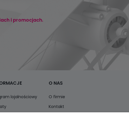
iach i promocjach.
FORMACJE
O NAS
gram lojalnościowy
O firmie
aty
Kontakt
ormacja o opakowaniach
Opinie Trustmate