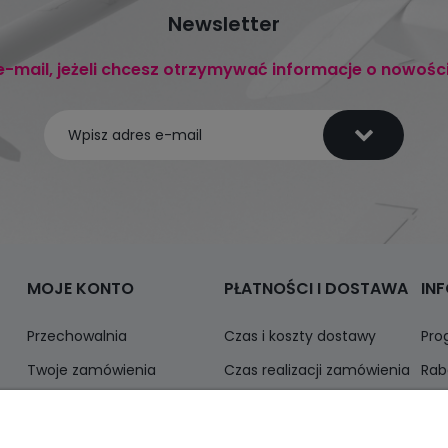
Newsletter
e-mail, jeżeli chcesz otrzymywać informacje o nowośc
MOJE KONTO
PŁATNOŚCI I DOSTAWA
IN
Przechowalnia
Czas i koszty dostawy
Pro
Twoje zamówienia
Czas realizacji zamówienia
Rab
Ustawienia konta
Odbiór osobisty
Inf
Formy płatności