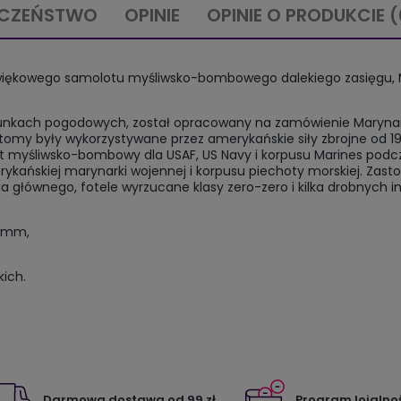
ECZEŃSTWO
OPINIE
OPINIE O PRODUKCIE (
addźwiękowego samolotu myśliwsko-bombowego dalekiego zasięgu, 
arunkach pogodowych, został opracowany na zamówienie Maryna
tomy były wykorzystywane przez amerykańskie siły zbrojne od 1
ot myśliwsko-bombowy dla USAF, US Navy i korpusu Marines podcz
kańskiej marynarki wojennej i korpusu piechoty morskiej. Zasto
a głównego, fotele wyrzucane klasy zero-zero i kilka drobnych i
55mm,
kich.
Darmowa dostawa od 99 zł
Program lojalno