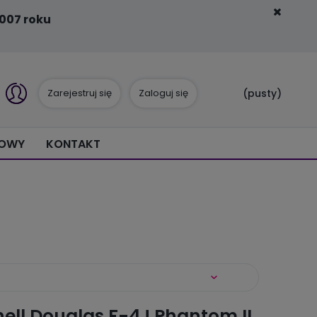
007 roku
Zarejestruj się
Zaloguj się
(pusty)
IOWY
KONTAKT
ll Douglas F-4J Phantom II