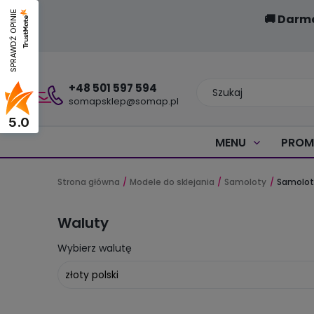
SPRAWDŹ OPINIE
🚚 Darm
+48 501 597 594
somapsklep@somap.pl
5.0
MENU
PROM
Strona główna
Modele do sklejania
Samoloty
Samolot
Waluty
Wybierz walutę