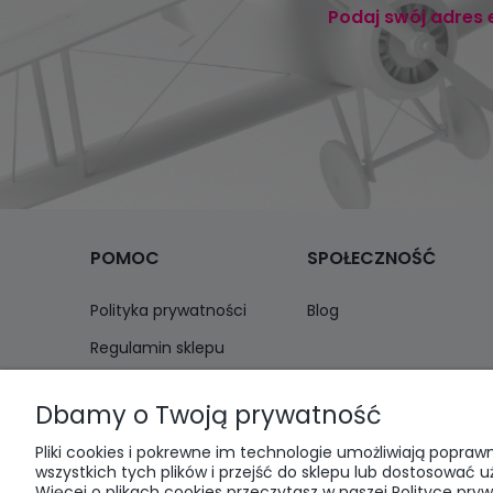
Podaj swój adres 
POMOC
SPOŁECZNOŚĆ
Polityka prywatności
Blog
Regulamin sklepu
Zwroty i reklamacje
Dbamy o Twoją prywatność
Pliki cookies i pokrewne im technologie umożliwiają popr
wszystkich tych plików i przejść do sklepu lub dostosować u
Więcej o plikach cookies przeczytasz w naszej Polityce pryw