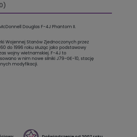
0)
McDonnell Douglas F-4J Phantom II.
rki Wojennej Stanów Zjednoczonych przez
960 do 1996 roku służąc jako podstawowy
as wojny wietnamskiej. F-4J to
sowano w nim nowe silniki J79-GE-10, stację
nnych modyfikacji.
ściowy
Doświadczenie od 2007 roku