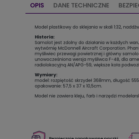
OPIS
DANE TECHNICZNE
BEZPI
Model plastikowy do sklejania w skali 1:32, n
Historia:
Samolot jest zdolny do działania w każdych w
wytwórnię McDonnell Aircraft Corporation. Phan
myśliwiec przewagi powietrznej i główny samol
unowocześniona wersja myśliwca F-4B, dla amery
radiolokacyjną AN/APG-59, większe koła podwozi
Wymiary:
model: rozpiętość skrzydeł 368mm, długość 5
opakowanie: 57,5 x 37 x 10,5cm.
Model nie zawiera kleju, farb i narzędzi modelars
Bezpiecznie zapakowane paczki