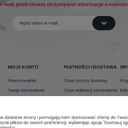
e-mail, jeżeli chcesz otrzymywać informacje o nowośc
MOJE KONTO
PŁATNOŚCI I DOSTAWA
IN
Przechowalnia
Czas i koszty dostawy
Pro
Twoje zamówienia
Czas realizacji zamówienia
Rab
Ustawienia konta
Odbiór osobisty
Inf
Formy płatności
awne działanie strony i pomagają nam dostosować ofertę do Two
życie plików do swoich preferencji, wybierając opcję "Dostosuj zg
atności.