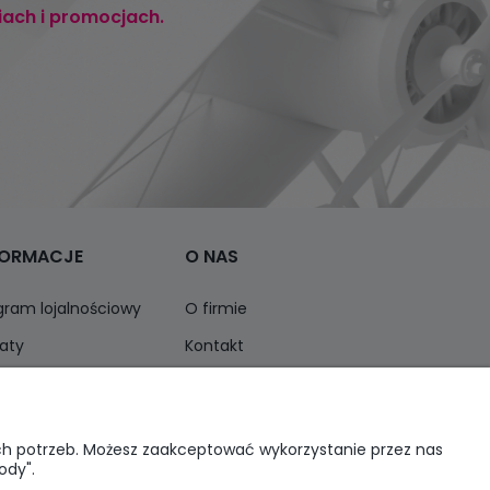
iach i promocjach.
FORMACJE
O NAS
gram lojalnościowy
O firmie
aty
Kontakt
ormacja o opakowaniach
Opinie Trustmate
ich potrzeb. Możesz zaakceptować wykorzystanie przez nas
ody".