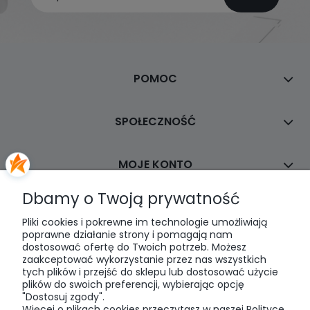
POMOC
SPOŁECZNOŚĆ
MOJE KONTO
Dbamy o Twoją prywatność
PŁATNOŚCI I DOSTAWA
Pliki cookies i pokrewne im technologie umożliwiają
poprawne działanie strony i pomagają nam
dostosować ofertę do Twoich potrzeb. Możesz
INFORMACJE
zaakceptować wykorzystanie przez nas wszystkich
tych plików i przejść do sklepu lub dostosować użycie
plików do swoich preferencji, wybierając opcję
O NAS
"Dostosuj zgody".
Więcej o plikach cookies przeczytasz w naszej Polityce