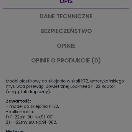
OPIS
DANE TECHNICZNE
BEZPIECZEŃSTWO
OPINIE
OPINIE O PRODUKCIE (0)
Model plastikowy do sklejania w skali 1:72, amerykańskiego
myśliwca przewagi powietrznej Lockheed F-22 Raptor
(ang. ptak drapieżny).
Zawartość:
- model do sklejania F-22,
- kalkomania:
1) F-22tm: BU. No.91-001,
2) F-22tm: BU. No.91-002.
Historia: