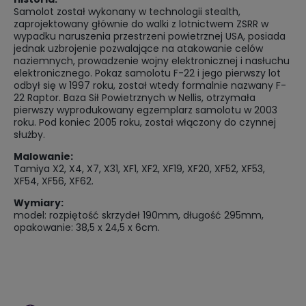
Samolot został wykonany w technologii stealth,
zaprojektowany głównie do walki z lotnictwem ZSRR w
wypadku naruszenia przestrzeni powietrznej USA, posiada
jednak uzbrojenie pozwalające na atakowanie celów
naziemnych, prowadzenie wojny elektronicznej i nasłuchu
elektronicznego. Pokaz samolotu F-22 i jego pierwszy lot
odbył się w 1997 roku, został wtedy formalnie nazwany F-
22 Raptor. Baza Sił Powietrznych w Nellis, otrzymała
pierwszy wyprodukowany egzemplarz samolotu w 2003
roku. Pod koniec 2005 roku, został włączony do czynnej
służby.
Malowanie:
Tamiya X2, X4, X7, X31, XF1, XF2, XF19, XF20, XF52, XF53,
XF54, XF56, XF62.
Wymiary:
model: rozpiętość skrzydeł 190mm, długość 295mm,
opakowanie: 38,5 x 24,5 x 6cm.