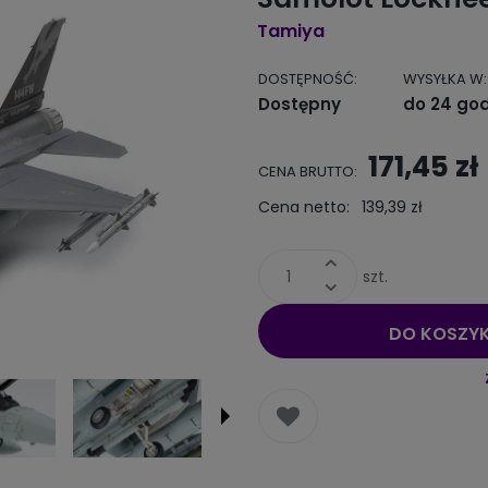
Tamiya
DOSTĘPNOŚĆ:
WYSYŁKA W:
Dostępny
do 24 god
Cena nie
171,45 zł
CENA BRUTTO:
kosztów 
Cena netto:
139,39 zł
szt.
DO KOSZY