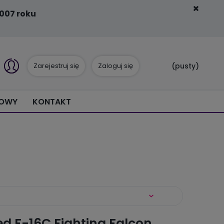
007 roku
Zarejestruj się
Zaloguj się
(pusty)
IOWY
KONTAKT
d F-16C Fighting Falcon