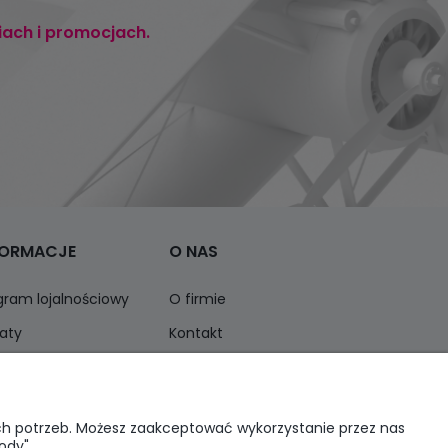
iach i promocjach.
FORMACJE
O NAS
gram lojalnościowy
O firmie
aty
Kontakt
ormacja o opakowaniach
Opinie Trustmate
ich potrzeb. Możesz zaakceptować wykorzystanie przez nas
ody".