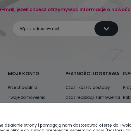
e-mail, jeżeli chcesz otrzymywać informacje o nowośc
MOJE KONTO
PŁATNOŚCI I DOSTAWA
IN
Przechowalnia
Czas i koszty dostawy
Pro
Twoje zamówienia
Czas realizacji zamówienia
Rab
Ustawienia konta
Odbiór osobisty
Inf
Formy płatności
awne działanie strony i pomagają nam dostosować ofertę do Two
życie plików do swoich preferencji, wybierając opcję "Dostosuj zg