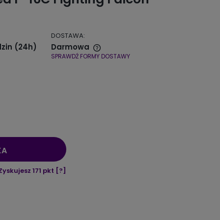
DOSTAWA:
zin (24h)
Darmowa
SPRAWDŹ FORMY DOSTAWY
 zawiera ewentualnych
płatności
KA
Zyskujesz
171
pkt [
?
]