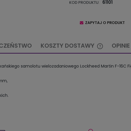
61101
KOD PRODUKTU:
ZAPYTAJ O PRODUKT
ECZEŃSTWO
KOSZTY DOSTAWY
OPINIE
CENA NIE ZAW
erykańskiego samolotu wielozadaniowego Lockheed Martin F-16C Fi
KOSZTÓW PŁA
6mm,
kich.