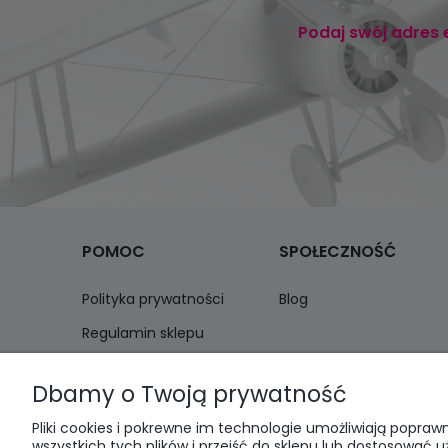
Podaj swój adres 
POMOC
SPOŁECZNOŚĆ
Polityka prywatności
Blog
Regulamin sklepu
Zwroty i reklamacje
Dbamy o Twoją prywatność
Pliki cookies i pokrewne im technologie umożliwiają popr
wszystkich tych plików i przejść do sklepu lub dostosować u