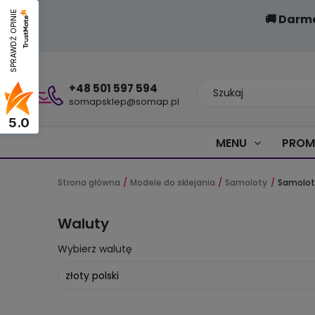
SPRAWDŹ OPINIE
🚚 Darm
+48 501 597 594
somapsklep@somap.pl
5.0
MENU
PROM
Strona główna
Modele do sklejania
Samoloty
Samolot 
Waluty
Wybierz walutę