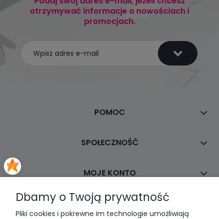
Podaj swój adres e-mail, jeżeli chcesz
otrzymywać informacje o nowościach i
promocjach.
POMOC
SPOŁECZNOŚĆ
MOJE KONTO
Dbamy o Twoją prywatność
PŁATNOŚCI I DOSTAWA
Pliki cookies i pokrewne im technologie umożliwiają