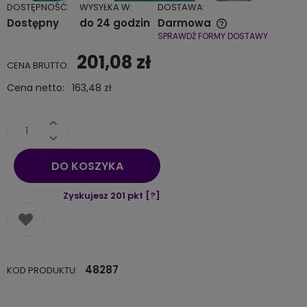
DOSTĘPNOŚĆ:
WYSYŁKA W:
DOSTAWA:
Dostępny
do 24 godzin
Darmowa
SPRAWDŹ FORMY DOSTAWY
Cena nie zawiera ewentualnych kosztów płatności
201,08 zł
CENA BRUTTO:
Cena netto:
163,48 zł
DO KOSZYKA
Zyskujesz
201
pkt [
?
]
48287
KOD PRODUKTU: