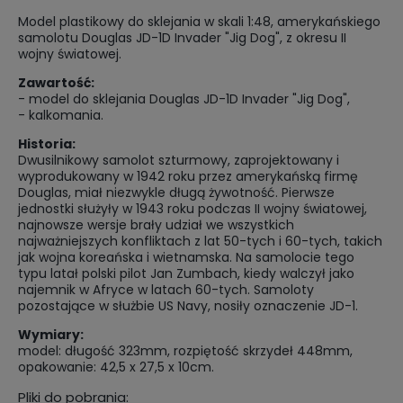
Model plastikowy do sklejania w skali 1:48, amerykańskiego
samolotu Douglas JD-1D Invader "Jig Dog", z okresu II
wojny światowej.
Zawartość:
- model do sklejania Douglas JD-1D Invader "Jig Dog",
- kalkomania.
Historia:
Dwusilnikowy samolot szturmowy, zaprojektowany i
wyprodukowany w 1942 roku przez amerykańską firmę
Douglas, miał niezwykle długą żywotność. Pierwsze
jednostki służyły w 1943 roku podczas II wojny światowej,
najnowsze wersje brały udział we wszystkich
najważniejszych konfliktach z lat 50-tych i 60-tych, takich
jak wojna koreańska i wietnamska. Na samolocie tego
typu latał polski pilot Jan Zumbach, kiedy walczył jako
najemnik w Afryce w latach 60-tych. Samoloty
pozostające w służbie US Navy, nosiły oznaczenie JD-1.
Wymiary:
model: długość 323mm, rozpiętość skrzydeł 448mm,
opakowanie: 42,5 x 27,5 x 10cm.
Pliki do pobrania: