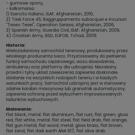
- gumowe opony,
- kalkomania:
1) Esercito Italiano, ISAF, Afghanistan, 2010,
2) Task Force 45, Raggruppamento subacquei e incursori
"Teseo Tesei", Operation Sarissa, Afghanistan, 2006,
3) Spanish Army, Guardia Civil, ISAF, Afghanistan, 2009,
4) Croatian Army, BSD, EUFOR, Tchad, 2009.
Historia:
Wielozadaniowy samochód terenowy, produkowany przez
włoskiego producenta Iveco. Przystosowany do pełnienia
funkcji samochodu ciężarowego, wozu dowodzenia,
ambulansu oraz platformy dla uzbrojenia. Niezależny
przedni i tylny układ zawieszenia zapewnia doskonałe
działanie na wszystkich rodzajach terenu i w każdych
warunkach pracy. Samochód uzbrojony jest w sterowany
zdalnie karabin maszynowy lub granatnik automatyczny,
zapewnia ochronę przed wybuchem improwizowanych
ładunków wybuchowych.
Malowanie:
Flat black, metal. flat aluminium, flat rust, flat green, gloss
red, flat white, metal. flat steel, flat field drab, flat orange,
flat gun metal, flat wood, metal. gloss brass, flat brown,
flat sand, flat dark earth ANA 617, flat olive drab.