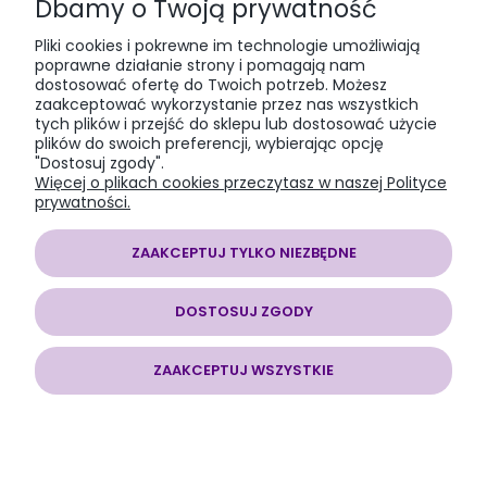
Dbamy o Twoją prywatność
PŁATNOŚCI I DOSTAWA
Pliki cookies i pokrewne im technologie umożliwiają
poprawne działanie strony i pomagają nam
dostosować ofertę do Twoich potrzeb. Możesz
INFORMACJE
zaakceptować wykorzystanie przez nas wszystkich
tych plików i przejść do sklepu lub dostosować użycie
plików do swoich preferencji, wybierając opcję
O NAS
"Dostosuj zgody".
Więcej o plikach cookies przeczytasz w naszej Polityce
prywatności.
ZAAKCEPTUJ TYLKO NIEZBĘDNE
SOMAP sklep modelarski
| al. Jana Pawła II 28, 43-100 Tychy, woj.
śląskie | E-mail:
somapsklep@somap.pl
Tel.:
501597594
| NIP:
DOSTOSUJ ZGODY
6462056771 REGON: 240730965
ZAAKCEPTUJ WSZYSTKIE
POKAŻ PEŁNĄ WERSJĘ STRONY
Sklep internetowy Shoper.pl