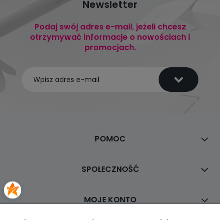
Newsletter
Podaj swój adres e-mail, jeżeli chcesz
otrzymywać informacje o nowościach i
promocjach.
POMOC
SPOŁECZNOŚĆ
MOJE KONTO