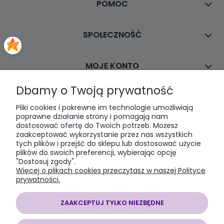
POMOC
SPOŁECZNOŚĆ
MOJE KONTO
Dbamy o Twoją prywatność
PŁATNOŚCI I DOSTAWA
Pliki cookies i pokrewne im technologie umożliwiają
poprawne działanie strony i pomagają nam
dostosować ofertę do Twoich potrzeb. Możesz
INFORMACJE
zaakceptować wykorzystanie przez nas wszystkich
tych plików i przejść do sklepu lub dostosować użycie
plików do swoich preferencji, wybierając opcję
O NAS
"Dostosuj zgody".
Więcej o plikach cookies przeczytasz w naszej Polityce
prywatności.
ZAAKCEPTUJ TYLKO NIEZBĘDNE
SOMAP sklep modelarski
| al. Jana Pawła II 28, 43-100 Tychy, woj.
śląskie | E-mail:
somapsklep@somap.pl
Tel.:
501597594
| NIP: