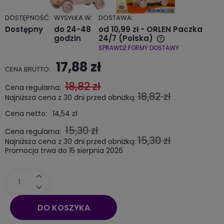
DOSTĘPNOŚĆ:
WYSYŁKA W:
DOSTAWA:
Dostępny
do 24-48
od 10,99 zł
- ORLEN Paczka
godzin
24/7
(Polska)
SPRAWDŹ FORMY DOSTAWY
Cena nie zawiera ewentualnych kosztów płatności
17,88 zł
CENA BRUTTO:
18,82 zł
Cena regularna:
18,82 zł
Najniższa cena z 30 dni przed obniżką:
Cena netto:
14,54 zł
15,30 zł
Cena regularna:
15,30 zł
Najniższa cena z 30 dni przed obniżką:
Promocja trwa do 15 sierpnia 2026
DO KOSZYKA