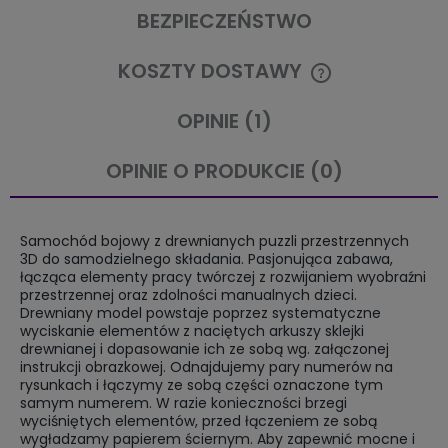
BEZPIECZEŃSTWO
KOSZTY DOSTAWY
CENA NIE ZAWIERA EWENTUALNYCH KOSZTÓW PŁATNOŚCI
OPINIE
(1)
OPINIE O PRODUKCIE (0)
Samochód bojowy z drewnianych puzzli przestrzennych
3D do samodzielnego składania. Pasjonująca zabawa,
łącząca elementy pracy twórczej z rozwijaniem wyobraźni
przestrzennej oraz zdolności manualnych dzieci.
Drewniany model powstaje poprzez systematyczne
wyciskanie elementów z naciętych arkuszy sklejki
drewnianej i dopasowanie ich ze sobą wg. załączonej
instrukcji obrazkowej. Odnajdujemy pary numerów na
rysunkach i łączymy ze sobą części oznaczone tym
samym numerem. W razie konieczności brzegi
wyciśniętych elementów, przed łączeniem ze sobą
wygładzamy papierem ściernym. Aby zapewnić mocne i