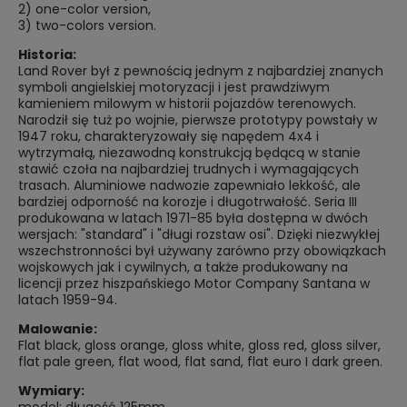
2) one-color version,
3) two-colors version.
Historia:
Land Rover był z pewnością jednym z najbardziej znanych
symboli angielskiej motoryzacji i jest prawdziwym
kamieniem milowym w historii pojazdów terenowych.
Narodził się tuż po wojnie, pierwsze prototypy powstały w
1947 roku, charakteryzowały się napędem 4x4 i
wytrzymałą, niezawodną konstrukcją będącą w stanie
stawić czoła na najbardziej trudnych i wymagających
trasach. Aluminiowe nadwozie zapewniało lekkość, ale
bardziej odporność na korozje i długotrwałość. Seria III
produkowana w latach 1971-85 była dostępna w dwóch
wersjach: "standard" i "długi rozstaw osi". Dzięki niezwykłej
wszechstronności był używany zarówno przy obowiązkach
wojskowych jak i cywilnych, a także produkowany na
licencji przez hiszpańskiego Motor Company Santana w
latach 1959-94.
Malowanie:
Flat black, gloss orange, gloss white, gloss red, gloss silver,
flat pale green, flat wood, flat sand, flat euro I dark green.
Wymiary:
model: długość 125mm,