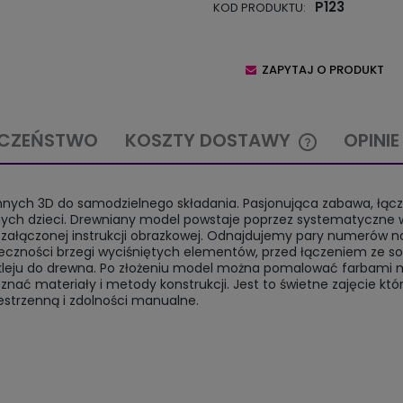
P123
KOD PRODUKTU:
ZAPYTAJ O PRODUKT
ECZEŃSTWO
KOSZTY DOSTAWY
OPINIE
CENA NIE ZAW
nych 3D do samodzielnego składania. Pasjonująca zabawa, łącz
KOSZTÓW PŁA
nych dzieci. Drewniany model powstaje poprzez systematyczne 
g. załączonej instrukcji obrazkowej. Odnajdujemy pary numerów n
zności brzegi wyciśniętych elementów, przed łączeniem ze s
leju do drewna. Po złożeniu model można pomalować farbami m
 materiały i metody konstrukcji. Jest to świetne zajęcie któ
zestrzenną i zdolności manualne.