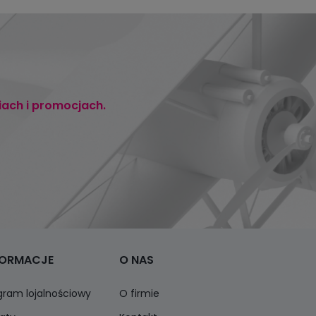
iach i promocjach.
FORMACJE
O NAS
gram lojalnościowy
O firmie