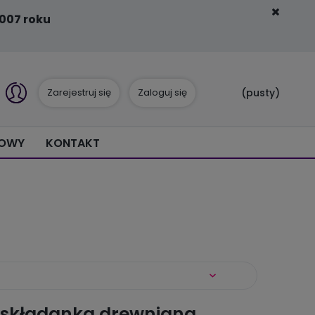
007 roku
Zarejestruj się
Zaloguj się
(pusty)
IOWY
KONTAKT
składanka drewniana