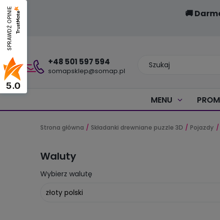
SPRAWDŹ OPINIE
🚚 Darm
+48 501 597 594
somapsklep@somap.pl
5.0
MENU
PROM
Strona główna
Składanki drewniane puzzle 3D
Pojazdy
Waluty
Wybierz walutę