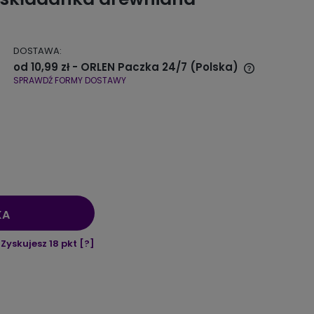
DOSTAWA:
od 10,99 zł
- ORLEN Paczka 24/7
(Polska)
SPRAWDŹ FORMY DOSTAWY
Cena nie zawiera ewentualnych
kosztów płatności
KA
Zyskujesz
18
pkt [
?
]