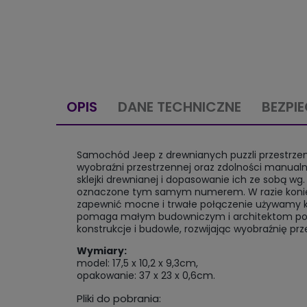
OPIS
DANE TECHNICZNE
BEZPI
Samochód Jeep z drewnianych puzzli przestrzen
wyobraźni przestrzennej oraz zdolności manual
sklejki drewnianej i dopasowanie ich ze sobą w
oznaczone tym samym numerem. W razie koniec
zapewnić mocne i trwałe połączenie używamy k
pomaga małym budowniczym i architektom poznać
konstrukcje i budowle, rozwijając wyobraźnię pr
Wymiary:
model: 17,5 x 10,2 x 9,3cm,
opakowanie: 37 x 23 x 0,6cm.
Pliki do pobrania: