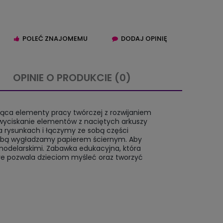
POLEĆ ZNAJOMEMU
DODAJ OPINIĘ
OPINIE O PRODUKCIE (0)
IERA EWENTUALNYCH
ąca elementy pracy twórczej z rozwijaniem
TNOŚCI
wyciskanie elementów z naciętych arkuszy
a rysunkach i łączymy ze sobą części
obą wygładzamy papierem ściernym. Aby
odelarskimi. Zabawka edukacyjna, która
re pozwala dzieciom myśleć oraz tworzyć