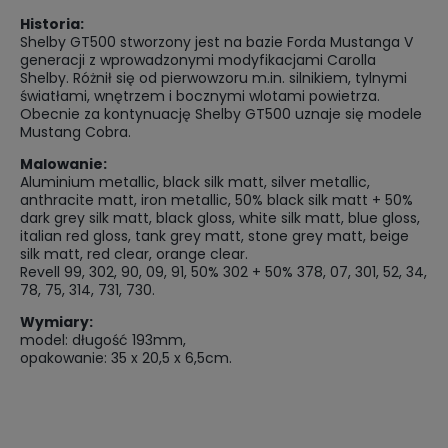
Historia:
Shelby GT500 stworzony jest na bazie Forda Mustanga V
generacji z wprowadzonymi modyfikacjami Carolla
Shelby. Różnił się od pierwowzoru m.in. silnikiem, tylnymi
światłami, wnętrzem i bocznymi wlotami powietrza.
Obecnie za kontynuację Shelby GT500 uznaje się modele
Mustang Cobra.
Malowanie:
Aluminium metallic, black silk matt, silver metallic,
anthracite matt, iron metallic, 50% black silk matt + 50%
dark grey silk matt, black gloss, white silk matt, blue gloss,
italian red gloss, tank grey matt, stone grey matt, beige
silk matt, red clear, orange clear.
Revell 99, 302, 90, 09, 91, 50% 302 + 50% 378, 07, 301, 52, 34,
78, 75, 314, 731, 730.
Wymiary:
model: długość 193mm,
opakowanie: 35 x 20,5 x 6,5cm.