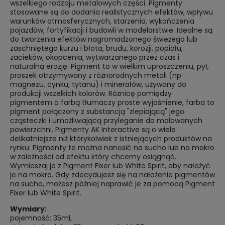
wszelkiego rodzaju metalowych części. Pigmenty
stosowane są do dodania realistycznych efektów, wpływu
warunków atmosferycznych, starzenia, wykończenia
pojazdów, fortyfikacji i budowli w modelarstwie. Idealne są
do tworzenia efektów nagromadzonego świeżego lub
zaschniętego kurzu i błota, brudu, korozji, popiołu,
zacieków, okopcenia, wytwarzanego przez czas i
naturalną erozję. Pigment to w wielkim uproszczeniu, pył,
proszek otrzymywany z różnorodnych metali (np:
magnezu, cynku, tytanu) i minerałów, używany do
produkcji wszelkich kolorów. Różnicę pomiędzy
pigmentem a farbą tłumaczy proste wyjaśnienie, farba to
pigment połączony z substancją "zlepiającą" jego
cząsteczki i umożliwiającą przyleganie do malowanych
powierzchni. Pigmenty AK Interactive są o wiele
delikatniejsze niż którykolwiek z istniejących produktów na
rynku. Pigmenty te można nanosić na sucho lub na mokro
w zależności od efektu który chcemy osiągnąć.
Wymieszaj je z Pigment Fixer lub White Spirit, aby nałożyć
je na mokro. Gdy zdecydujesz się na nałożenie pigmentów
na sucho, możesz później naprawić je za pomocą Pigment
Fixer lub White Spirit.
Wymiary:
pojemność: 35ml,