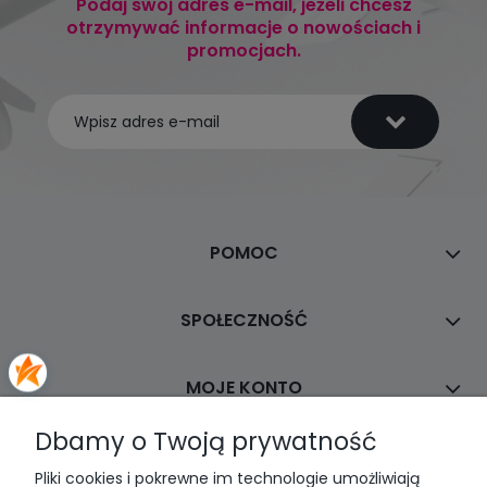
Podaj swój adres e-mail, jeżeli chcesz
otrzymywać informacje o nowościach i
promocjach.
POMOC
SPOŁECZNOŚĆ
MOJE KONTO
Dbamy o Twoją prywatność
PŁATNOŚCI I DOSTAWA
Pliki cookies i pokrewne im technologie umożliwiają