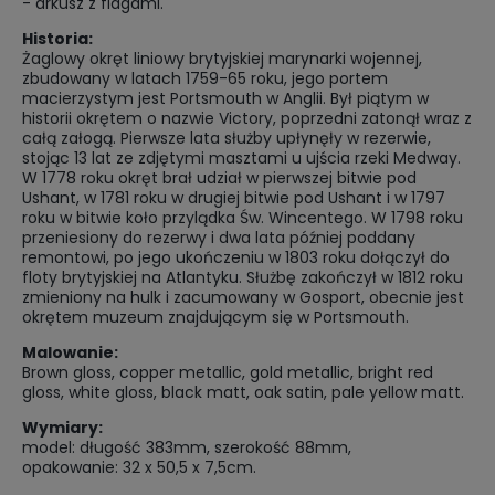
- arkusz z flagami.
Historia:
Żaglowy okręt liniowy brytyjskiej marynarki wojennej,
zbudowany w latach 1759-65 roku, jego portem
macierzystym jest Portsmouth w Anglii. Był piątym w
historii okrętem o nazwie Victory, poprzedni zatonął wraz z
całą załogą. Pierwsze lata służby upłynęły w rezerwie,
stojąc 13 lat ze zdjętymi masztami u ujścia rzeki Medway.
W 1778 roku okręt brał udział w pierwszej bitwie pod
Ushant, w 1781 roku w drugiej bitwie pod Ushant i w 1797
roku w bitwie koło przylądka Św. Wincentego. W 1798 roku
przeniesiony do rezerwy i dwa lata później poddany
remontowi, po jego ukończeniu w 1803 roku dołączył do
floty brytyjskiej na Atlantyku. Służbę zakończył w 1812 roku
zmieniony na hulk i zacumowany w Gosport, obecnie jest
okrętem muzeum znajdującym się w Portsmouth.
Malowanie:
Brown gloss, copper metallic, gold metallic, bright red
gloss, white gloss, black matt, oak satin, pale yellow matt.
Wymiary:
model: długość 383mm, szerokość 88mm,
opakowanie: 32 x 50,5 x 7,5cm.