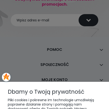
promocjach.
POMOC
SPOŁECZNOŚĆ
MOJE KONTO
Dbamy o Twoją prywatność
PŁATNOŚCI I DOSTAWA
Pliki cookies i pokrewne im technologie umożliwiają
poprawne działanie strony i pomagają nam
dostosować ofertę do Twoich potrzeb. Możesz