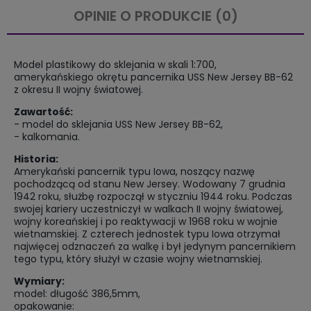
OPINIE O PRODUKCIE (0)
Model plastikowy do sklejania w skali 1:700,
amerykańskiego okrętu pancernika USS New Jersey BB-62
z okresu II wojny światowej.
Zawartość:
- model do sklejania USS New Jersey BB-62,
- kalkomania.
Historia:
Amerykański pancernik typu Iowa, noszący nazwę
pochodzącą od stanu New Jersey. Wodowany 7 grudnia
1942 roku, służbę rozpoczął w styczniu 1944 roku. Podczas
swojej kariery uczestniczył w walkach II wojny światowej,
wojny koreańskiej i po reaktywacji w 1968 roku w wojnie
wietnamskiej. Z czterech jednostek typu Iowa otrzymał
najwięcej odznaczeń za walkę i był jedynym pancernikiem
tego typu, który służył w czasie wojny wietnamskiej.
Wymiary:
model: długość 386,5mm,
opakowanie: