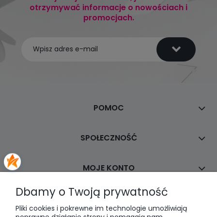
otrzymywać informacje o nowościach i
promocjach.
POMOC
SPOŁECZNOŚĆ
MOJE KONTO
Dbamy o Twoją prywatność
PŁATNOŚCI I DOSTAWA
Pliki cookies i pokrewne im technologie umożliwiają