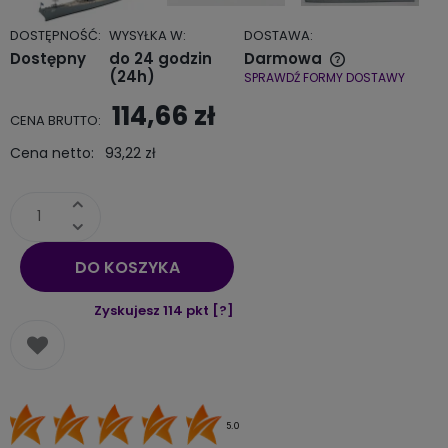
DOSTĘPNOŚĆ:
WYSYŁKA W:
DOSTAWA:
Dostępny
do 24 godzin
Darmowa
(24h)
SPRAWDŹ FORMY DOSTAWY
Cena nie zawiera ewentualnych kosztów płatności
114,66 zł
CENA BRUTTO:
Cena netto:
93,22 zł
DO KOSZYKA
Zyskujesz
114
pkt [
?
]
5.0