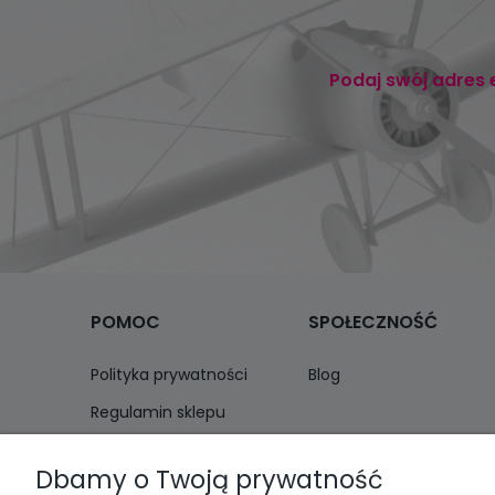
Podaj swój adres 
POMOC
SPOŁECZNOŚĆ
Polityka prywatności
Blog
Regulamin sklepu
Zwroty i reklamacje
Dbamy o Twoją prywatność