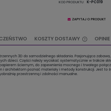
K-PC019
KOD PRODUKTU:
ZAPYTAJ O PRODUKT
ECZEŃSTWO
KOSZTY DOSTAWY
OPINIE
CENA NIE ZAW
strzennych 3D do samodzielnego składania. Pasjonująca zabawa,
KOSZTÓW PŁA
ch dzieci. Części należy wyciskać systematycznie w trakcie skład
w papierem ściernym, do zapewnienia mocnego i trwałego połąc
architektom poznać materiały i metody konstrukcji. Jest to ś
wyobraźnię przestrzenną i zdolności manualne.