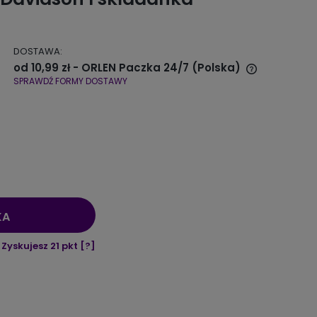
DOSTAWA:
od 10,99 zł
- ORLEN Paczka 24/7
(Polska)
SPRAWDŹ FORMY DOSTAWY
Cena nie zawiera ewentualnych
kosztów płatności
KA
Zyskujesz
21
pkt [
?
]