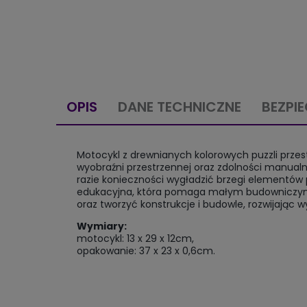
OPIS
DANE TECHNICZNE
BEZPI
Motocykl z drewnianych kolorowych puzzli prze
wyobraźni przestrzennej oraz zdolności manualny
razie konieczności wygładzić brzegi elementó
edukacyjna, która pomaga małym budowniczym i 
oraz tworzyć konstrukcje i budowle, rozwijając 
Wymiary:
motocykl: 13 x 29 x 12cm,
opakowanie: 37 x 23 x 0,6cm.