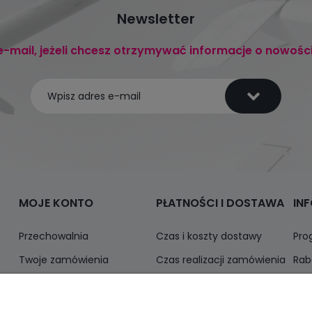
Newsletter
e-mail, jeżeli chcesz otrzymywać informacje o nowośc
MOJE KONTO
PŁATNOŚCI I DOSTAWA
IN
Przechowalnia
Czas i koszty dostawy
Pro
Twoje zamówienia
Czas realizacji zamówienia
Rab
Ustawienia konta
Odbiór osobisty
Inf
Formy płatności