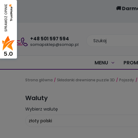
SPRAWDŹ OPINIE
🚚 Darm
+48 501 597 594
somapsklep@somap.pl
5.0
MENU
PROM
Strona główna
Składanki drewniane puzzle 3D
Pojazdy
Waluty
Wybierz walutę