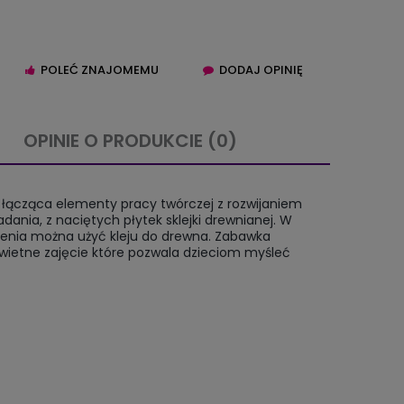
POLEĆ ZNAJOMEMU
DODAJ OPINIĘ
OPINIE O PRODUKCIE (0)
IERA EWENTUALNYCH
 łącząca elementy pracy twórczej z rozwijaniem
TNOŚCI
ania, z naciętych płytek sklejki drewnianej. W
zenia można użyć kleju do drewna. Zabawka
wietne zajęcie które pozwala dzieciom myśleć