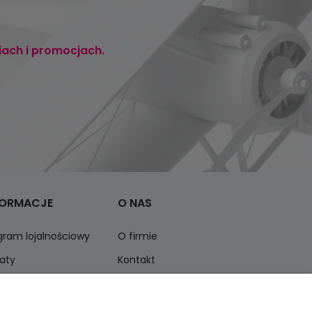
iach i promocjach.
FORMACJE
O NAS
gram lojalnościowy
O firmie
aty
Kontakt
ormacja o opakowaniach
Opinie Trustmate