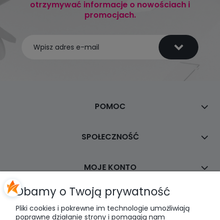
otrzymywać informacje o nowościach i
promocjach.
POMOC
SPOŁECZNOŚĆ
MOJE KONTO
Dbamy o Twoją prywatność
PŁATNOŚCI I DOSTAWA
Pliki cookies i pokrewne im technologie umożliwiają
poprawne działanie strony i pomagają nam