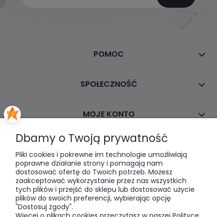
POMOC
SPOŁECZNOŚĆ
MOJE KONTO
Dbamy o Twoją prywatność
PŁATNOŚCI I DOSTAWA
Pliki cookies i pokrewne im technologie umożliwiają
poprawne działanie strony i pomagają nam
dostosować ofertę do Twoich potrzeb. Możesz
INFORMACJE
zaakceptować wykorzystanie przez nas wszystkich
tych plików i przejść do sklepu lub dostosować użycie
plików do swoich preferencji, wybierając opcję
O NAS
"Dostosuj zgody".
Więcej o plikach cookies przeczytasz w naszej Polityce