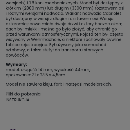
wersjach) i 78 koni mechanicznych. Model był dostępny z
krótkim (2880 mm) lub długim (3300 mm) rozstawem osi
i różnymi wersjami nadwozia. Wariant nadwozia Cabriolet
był dostępny w wersji z długim rozstawem osi. Wersja
czteromiejscowa miała dwoje drzwi i cztery boczne okna;
dach był miękki i można go było złożyć, aby chronić go
przed warunkami atmosferycznymi. Pojazd ten był często
widywany w Wehrmachcie, a niektóre zachowały cywilne
tablice rejestracyjne. Był używany jako samochód
sztabowy, a także służył do transportu starszych
dowódców.
Wymiary:
model: długość 141mm, wysokość 44mm,
opakowanie: 31 x 23,5 x 4,5cm.
Model nie zawiera kleju, farb i narzędzi modelarskich.
Pliki do pobrania:
INSTRUKCJA