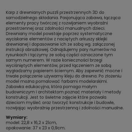
Karp z drewnianych puzzli przestrzennych 3D do
samodzielnego składania. Pasjonująca zabawa, łącząca
elementy pracy twórczej z rozwijaniem wyobraźni
przestrzennej oraz zdolności manualnych dzieci.
Drewniany model powstaje poprzez systematyczne
wyciskanie elementów z naciętych arkuszy sklejki
drewnianej i dopasowanie ich ze sobą wg. załączonej
instrukcji obrazkowej. Odnajdujemy pary numerów na
rysunkach i łączymy ze sobą części oznaczone tym
samym numerem. W razie konieczności brzegi
wyciśniętych elementów, przed łączeniem ze sobą
wygładzamy papierem ściernym. Aby zapewnić mocne i
trwałe połączenie używamy kleju do drewna. Po złożeniu
model można pomalować farbami modelarskimi.
Zabawka edukacyjna, która pomaga małym
budowniczym i architektom poznać materiały i metody
konstrukcji. Jest to świetne zajęcie które pozwala
dzieciom myśleć oraz tworzyć konstrukcje i budowle,
rozwijając wyobraźnię przestrzenną i zdolności manualne.
Wymiary:
model: 22,8 x 16,2 x 21cm,
opakowanie: 37 x 23 x 0,9cm.