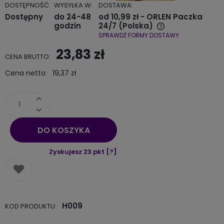
DOSTĘPNOŚĆ:
WYSYŁKA W:
DOSTAWA:
Dostępny
do 24-48
od 10,99 zł
- ORLEN Paczka
godzin
24/7
(Polska)
SPRAWDŹ FORMY DOSTAWY
Cena nie zawiera ewentualnych kosztów płatności
23,83 zł
CENA BRUTTO:
Cena netto:
19,37 zł
DO KOSZYKA
Zyskujesz
23
pkt [
?
]
H009
KOD PRODUKTU: