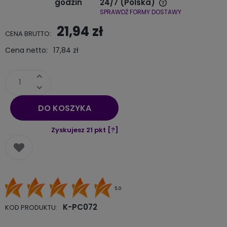
godzin
24/7
(Polska)
SPRAWDŹ FORMY DOSTAWY
Cena nie zawiera ewentualnych kosztów płatności
21,94 zł
CENA BRUTTO:
Cena netto:
17,84 zł
DO KOSZYKA
Zyskujesz
21
pkt [
?
]
5.0
K-PC072
KOD PRODUKTU: