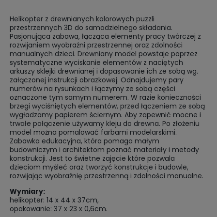
Helikopter z drewnianych kolorowych puzzli
przestrzennych 3D do samodzielnego składania.
Pasjonująca zabawa, łącząca elementy pracy twórczej z
rozwijaniem wyobraźni przestrzennej oraz zdolności
manualnych dzieci. Drewniany model powstaje poprzez
systematyczne wyciskanie elementów z naciętych
arkuszy sklejki drewnianej i dopasowanie ich ze sobą wg.
załączonej instrukcji obrazkowej. Odnajdujemy pary
numerów na rysunkach i łączymy ze sobą części
oznaczone tym samym numerem. W razie konieczności
brzegi wyciśniętych elementów, przed łączeniem ze sobą
wygładzamy papierem ściernym. Aby zapewnić mocne i
trwałe połączenie używamy kleju do drewna. Po złożeniu
model można pomalować farbami modelarskimi.
Zabawka edukacyjna, która pomaga małym
budowniczym i architektom poznać materiały i metody
konstrukcji. Jest to świetne zajęcie które pozwala
dzieciom myśleć oraz tworzyć konstrukcje i budowle,
rozwijając wyobraźnię przestrzenną i zdolności manualne.
Wymiary:
helikopter: 14 x 44 x 37cm,
opakowanie: 37 x 23 x 0,6cm.