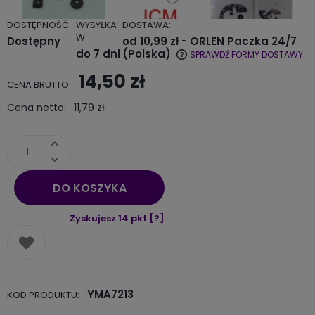
DOSTĘPNOŚĆ:
WYSYŁKA
DOSTAWA:
W:
Dostępny
od 10,99 zł
- ORLEN Paczka 24/7
do 7 dni
(Polska)
SPRAWDŹ FORMY DOSTAWY
Cena nie zawiera ewentualnych kosztów płatności
14,50 zł
CENA BRUTTO:
Cena netto:
11,79 zł
DO KOSZYKA
Zyskujesz
14
pkt [
?
]
YMA7213
KOD PRODUKTU: