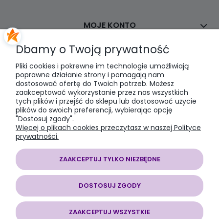
MOJE KONTO
Dbamy o Twoją prywatność
PŁATNOŚCI I DOSTAWA
Pliki cookies i pokrewne im technologie umożliwiają
poprawne działanie strony i pomagają nam
dostosować ofertę do Twoich potrzeb. Możesz
INFORMACJE
zaakceptować wykorzystanie przez nas wszystkich
tych plików i przejść do sklepu lub dostosować użycie
plików do swoich preferencji, wybierając opcję
O NAS
"Dostosuj zgody".
Więcej o plikach cookies przeczytasz w naszej Polityce
prywatności.
ZAAKCEPTUJ TYLKO NIEZBĘDNE
SOMAP sklep modelarski
| al. Jana Pawła II 28, 43-100 Tychy, woj.
śląskie | E-mail:
somapsklep@somap.pl
Tel.:
501597594
| NIP:
DOSTOSUJ ZGODY
6462056771 REGON: 240730965
ZAAKCEPTUJ WSZYSTKIE