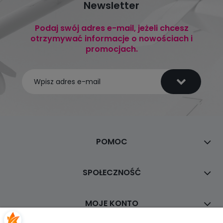
Newsletter
Podaj swój adres e-mail, jeżeli chcesz
otrzymywać informacje o nowościach i
promocjach.
POMOC
SPOŁECZNOŚĆ
MOJE KONTO