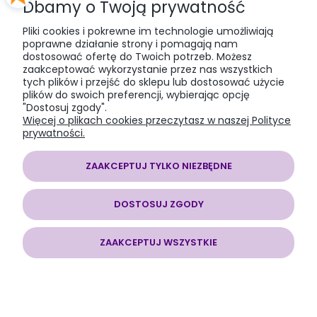
Dbamy o Twoją prywatność
PŁATNOŚCI I DOSTAWA
Pliki cookies i pokrewne im technologie umożliwiają
poprawne działanie strony i pomagają nam
dostosować ofertę do Twoich potrzeb. Możesz
INFORMACJE
zaakceptować wykorzystanie przez nas wszystkich
tych plików i przejść do sklepu lub dostosować użycie
plików do swoich preferencji, wybierając opcję
O NAS
"Dostosuj zgody".
Więcej o plikach cookies przeczytasz w naszej Polityce
prywatności.
ZAAKCEPTUJ TYLKO NIEZBĘDNE
SOMAP sklep modelarski
| al. Jana Pawła II 28, 43-100 Tychy, woj.
śląskie | E-mail:
somapsklep@somap.pl
Tel.:
501597594
| NIP:
DOSTOSUJ ZGODY
6462056771 REGON: 240730965
ZAAKCEPTUJ WSZYSTKIE
POKAŻ PEŁNĄ WERSJĘ STRONY
Sklep internetowy Shoper.pl