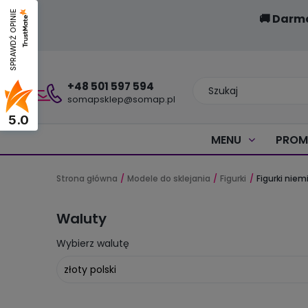
SPRAWDŹ OPINIE
🚚 Darm
+48 501 597 594
somapsklep@somap.pl
5.0
MENU
PROM
Strona główna
Modele do sklejania
Figurki
Figurki nie
Waluty
Wybierz walutę