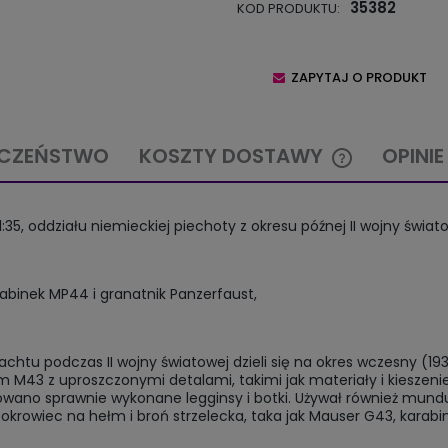
35382
KOD PRODUKTU:
ZAPYTAJ O PRODUKT
ECZEŃSTWO
KOSZTY DOSTAWY
OPINIE
CENA NIE ZAW
1:35, oddziału niemieckiej piechoty z okresu późnej II wojny świat
KOSZTÓW PŁA
abinek MP44 i granatnik Panzerfaust,
u podczas II wojny światowej dzieli się na okres wczesny (1939
m M43 z uproszczonymi detalami, takimi jak materiały i kiesze
wano sprawnie wykonane legginsy i botki. Używał również mundur
krowiec na hełm i broń strzelecka, taka jak Mauser G43, karab