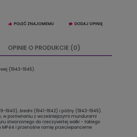
POLEĆ ZNAJOMEMU
DODAJ OPINIĘ
OPINIE O PRODUKCIE (0)
IERA EWENTUALNYCH
owej (1943-1945).
TNOŚCI
-1940), średni (1941-1942) i późny (1943-1945).
nie, w porównaniu z wcześniejszymi mundurami
u stworzonego do rzeczywistej walki - takiego
in MP44 i przenośne ramię przeciwpancerne