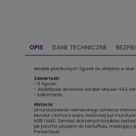
OPIS
DANE TECHNICZNE
BEZPI
Modele plastikowych figurek do sklejania w skali 
Zawartość:
- 5 figurek,
- dodatkowe akcesoria: karabin Mauser G43, kar
- kalkomania.
Historia:
Umundurowanie niemieckiego żołnierza Wehrmacht
Mundur z końca II wojny światowej był mundure
M36 i M40. Zamiast skórzanych kozaków zastoso
jak poncho używane do kamuflażu, maskujący po
Panzerfaust.