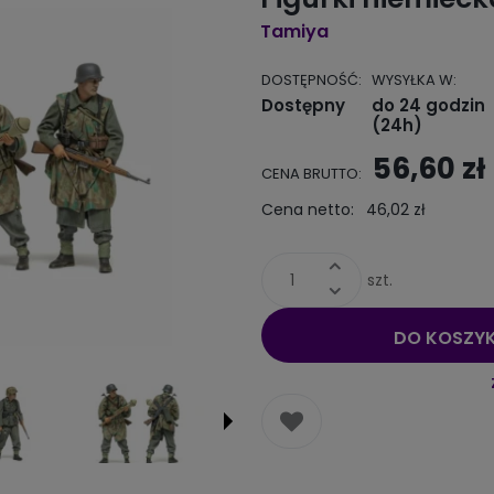
Tamiya
DOSTĘPNOŚĆ:
WYSYŁKA W:
Dostępny
do 24 godzin
(24h)
56,60 zł
CENA BRUTTO:
Cena nie zawiera ewentualnych
kosztów płatności
Cena netto:
46,02 zł
szt.
DO KOSZY