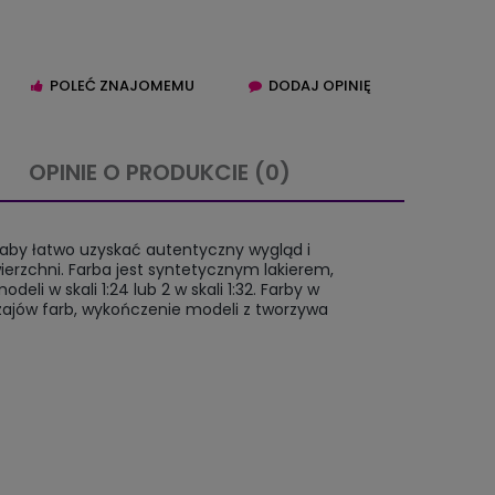
POLEĆ ZNAJOMEMU
DODAJ OPINIĘ
OPINIE O PRODUKCIE (0)
IERA EWENTUALNYCH
 aby łatwo uzyskać autentyczny wygląd i
TNOŚCI
erzchni. Farba jest syntetycznym lakierem,
i w skali 1:24 lub 2 w skali 1:32. Farby w
dzajów farb, wykończenie modeli z tworzywa