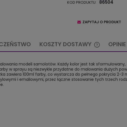
86504
KOD PRODUKTU:
ZAPYTAJ O PRODUKT
ECZEŃSTWO
KOSZTY DOSTAWY
OPINIE
CENA NIE ZAW
alowania modeli samolotów. Każdy kolor jest tak sformułowany,
KOSZTÓW PŁA
arby w sprayu są niezwykle przydatne do malowania dużych powi
a zawiera 100ml farby, co wystarcza do pełnego pokrycia 2-3 model
krylowymi i emaliowymi, przez łączne stosowanie tych trzech ro
e.