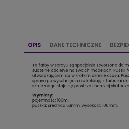
OPIS
DANE TECHNICZNE
BEZPI
Te farby w sprayu są specjalnie stworzone do m
subtelne odcienie na swoich modelach. Puszki f
utwardzającym się w krótkim okresie czasu. Puszk
sprayu po wyschnięciu nie kolidują z farbami a
sztucznego staje się prostsze i bardziej skuteczn
Wymiary:
pojemność: 100ml,
puszka: średnica 53mm, wysokość 106mm.