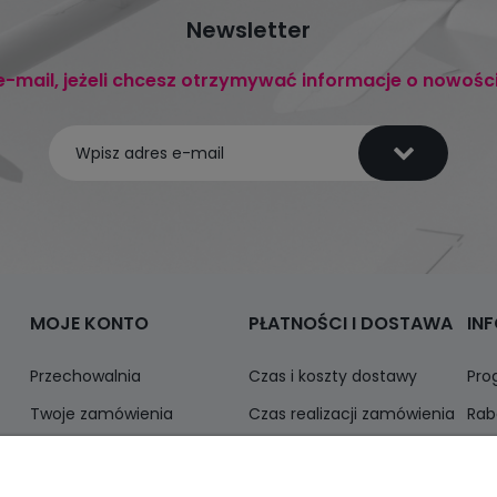
Newsletter
e-mail, jeżeli chcesz otrzymywać informacje o nowośc
MOJE KONTO
PŁATNOŚCI I DOSTAWA
IN
Przechowalnia
Czas i koszty dostawy
Pro
Twoje zamówienia
Czas realizacji zamówienia
Rab
Ustawienia konta
Odbiór osobisty
Inf
Formy płatności