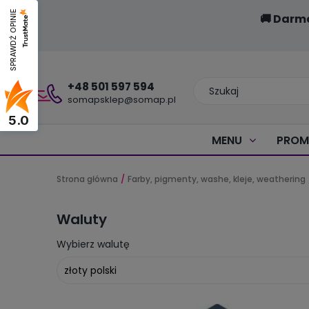
SPRAWDŹ OPINIE
🚚 Darm
+48 501 597 594
somapsklep@somap.pl
5.0
MENU
PROM
Strona główna
Farby, pigmenty, washe, kleje, weathering
Waluty
Wybierz walutę