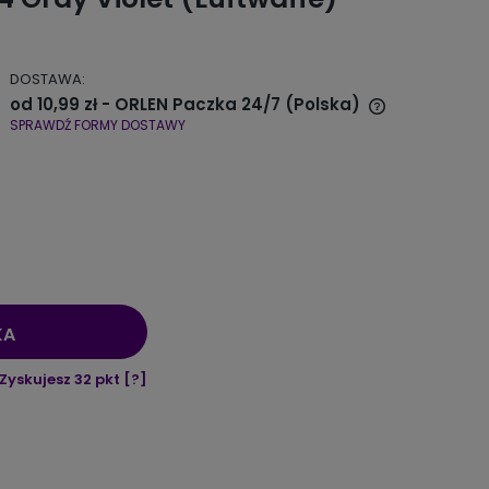
DOSTAWA:
od 10,99 zł
- ORLEN Paczka 24/7
(Polska)
SPRAWDŹ FORMY DOSTAWY
Cena nie zawiera ewentualnych
kosztów płatności
KA
Zyskujesz
32
pkt [
?
]