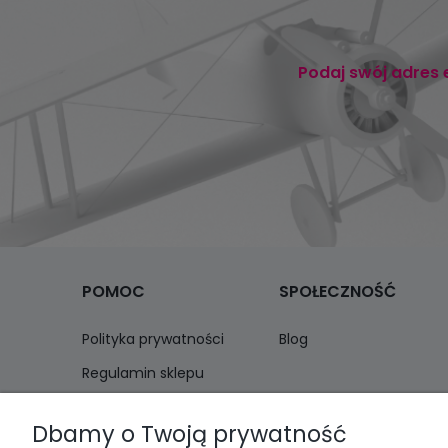
Podaj swój adres 
POMOC
SPOŁECZNOŚĆ
Polityka prywatności
Blog
Regulamin sklepu
Zwroty i reklamacje
Dbamy o Twoją prywatność