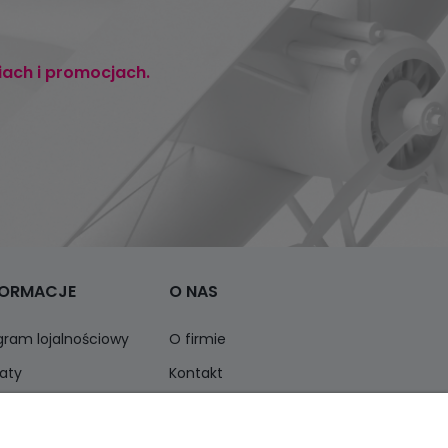
iach i promocjach.
FORMACJE
O NAS
gram lojalnościowy
O firmie
aty
Kontakt
ormacja o opakowaniach
Opinie Trustmate