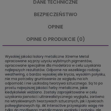
DANE TECHNICZNE
BEZPIECZEŃSTWO
OPINIE
OPINIE O PRODUKCIE (0)
Wysokiej jakości kolory metaliczne Xtreme Metal
opracowane są przy użyciu wybitnych pigmentów,
opracowane specjalnie dla modelarza w celu uzyskania
najlepszych rezultatów. Odporne na wszelkiego rodzaju
weathering, o bardzo wysokiej sile krycia, wysokim połysku,
nie ma potrzeby gruntowania ze względu na ich
odporność i nie uszkodzą tworzywa sztucznego. Są to po
prostu najwyższej jakości farby metaliczne, jakie
kiedykolwiek widziano. Zostały zaprojektowane w celu
uzyskania jasności i ultrarealistycznego wyglądu, zarówno
na wtryskiwanych tworzywach sztucznych, jak i żywicach
poliwęglanowych itp. AK Interactive przywiązało wagę nie
tylko do możliwego metalicznego wyglądu i połysku, ale