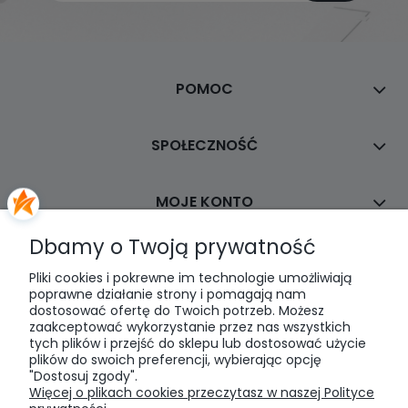
POMOC
SPOŁECZNOŚĆ
MOJE KONTO
Dbamy o Twoją prywatność
PŁATNOŚCI I DOSTAWA
Pliki cookies i pokrewne im technologie umożliwiają
poprawne działanie strony i pomagają nam
dostosować ofertę do Twoich potrzeb. Możesz
INFORMACJE
zaakceptować wykorzystanie przez nas wszystkich
tych plików i przejść do sklepu lub dostosować użycie
plików do swoich preferencji, wybierając opcję
O NAS
"Dostosuj zgody".
Więcej o plikach cookies przeczytasz w naszej Polityce