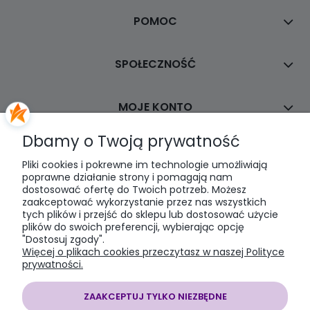
POMOC
SPOŁECZNOŚĆ
MOJE KONTO
Dbamy o Twoją prywatność
PŁATNOŚCI I DOSTAWA
Pliki cookies i pokrewne im technologie umożliwiają
poprawne działanie strony i pomagają nam
dostosować ofertę do Twoich potrzeb. Możesz
INFORMACJE
zaakceptować wykorzystanie przez nas wszystkich
tych plików i przejść do sklepu lub dostosować użycie
plików do swoich preferencji, wybierając opcję
O NAS
"Dostosuj zgody".
Więcej o plikach cookies przeczytasz w naszej Polityce
prywatności.
ZAAKCEPTUJ TYLKO NIEZBĘDNE