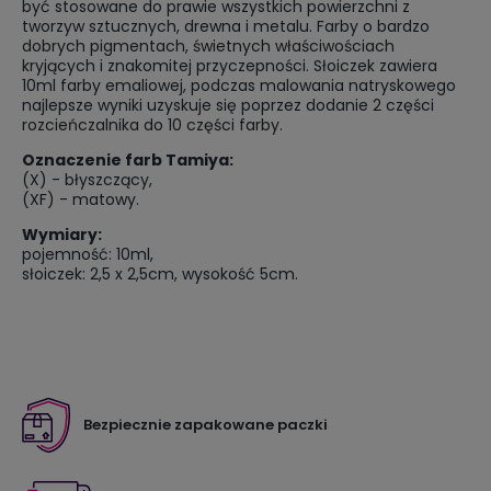
być stosowane do prawie wszystkich powierzchni z
tworzyw sztucznych, drewna i metalu. Farby o bardzo
dobrych pigmentach, świetnych właściwościach
kryjących i znakomitej przyczepności. Słoiczek zawiera
10ml farby emaliowej, podczas malowania natryskowego
najlepsze wyniki uzyskuje się poprzez dodanie 2 części
rozcieńczalnika do 10 części farby.
Oznaczenie farb Tamiya:
(X) - błyszczący,
(XF) - matowy.
Wymiary:
pojemność: 10ml,
słoiczek: 2,5 x 2,5cm, wysokość 5cm.
Bezpiecznie zapakowane paczki