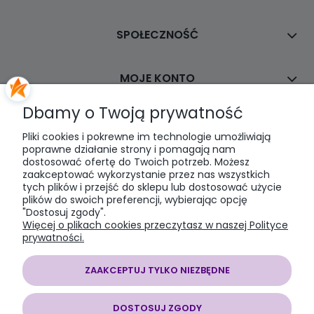
SPOŁECZNOŚĆ
MOJE KONTO
Dbamy o Twoją prywatność
PŁATNOŚCI I DOSTAWA
Pliki cookies i pokrewne im technologie umożliwiają
poprawne działanie strony i pomagają nam
dostosować ofertę do Twoich potrzeb. Możesz
INFORMACJE
zaakceptować wykorzystanie przez nas wszystkich
tych plików i przejść do sklepu lub dostosować użycie
plików do swoich preferencji, wybierając opcję
O NAS
"Dostosuj zgody".
Więcej o plikach cookies przeczytasz w naszej Polityce
prywatności.
ZAAKCEPTUJ TYLKO NIEZBĘDNE
SOMAP sklep modelarski
| al. Jana Pawła II 28, 43-100 Tychy, woj.
śląskie | E-mail:
somapsklep@somap.pl
Tel.:
501597594
| NIP:
DOSTOSUJ ZGODY
6462056771 REGON: 240730965