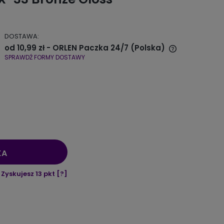
DOSTAWA:
od 10,99 zł
- ORLEN Paczka 24/7
(Polska)
SPRAWDŹ FORMY DOSTAWY
Cena nie zawiera ewentualnych
kosztów płatności
KA
Zyskujesz
13
pkt [
?
]