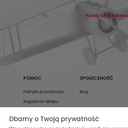
Podaj swój adres 
POMOC
SPOŁECZNOŚĆ
Polityka prywatności
Blog
Regulamin sklepu
Zwroty i reklamacje
Dbamy o Twoją prywatność