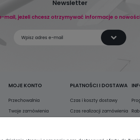
Newsletter
e-mail, jeżeli chcesz otrzymywać informacje o nowośc
MOJE KONTO
PŁATNOŚCI I DOSTAWA
IN
Przechowalnia
Czas i koszty dostawy
Pro
Twoje zamówienia
Czas realizacji zamówienia
Rab
Ustawienia konta
Odbiór osobisty
Inf
Formy płatności