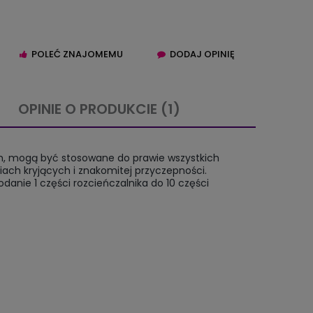
POLEĆ ZNAJOMEMU
DODAJ OPINIĘ
OPINIE O PRODUKCIE (1)
IERA EWENTUALNYCH
em, mogą być stosowane do prawie wszystkich
TNOŚCI
ach kryjących i znakomitej przyczepności.
danie 1 części rozcieńczalnika do 10 części