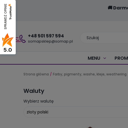
SPRAWDŹ OPINIE
🚚 Darm
+48 501 597 594
somapsklep@somap.pl
5.0
MENU
PROM
Strona główna
Farby, pigmenty, washe, kleje, weathering
Waluty
Wybierz walutę