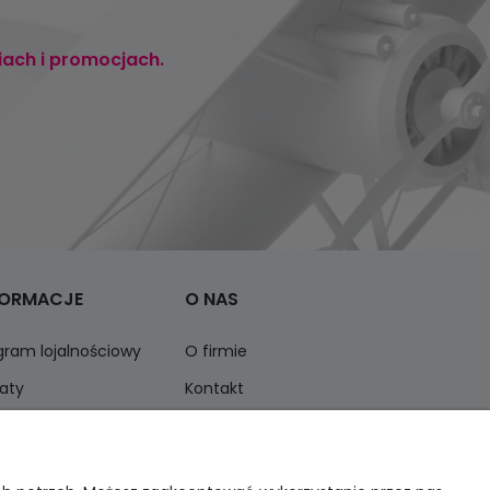
iach i promocjach.
FORMACJE
O NAS
gram lojalnościowy
O firmie
aty
Kontakt
ormacja o opakowaniach
Opinie Trustmate