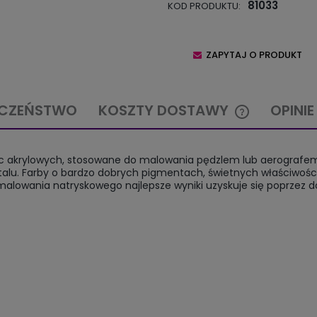
81033
KOD PRODUKTU:
ZAPYTAJ O PRODUKT
ECZEŃSTWO
KOSZTY DOSTAWY
OPINIE
CENA NIE ZAW
ywic akrylowych, stosowane do malowania pędzlem lub aerograf
KOSZTÓW PŁA
alu. Farby o bardzo dobrych pigmentach, świetnych właściwości
malowania natryskowego najlepsze wyniki uzyskuje się poprzez do