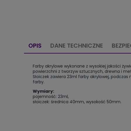
OPIS
DANE TECHNICZNE
BEZPI
Farby akrylowe wykonane z wysokiej jakości ż
powierzchni z tworzyw sztucznych, drewna i met
Słoiczek zawiera 23ml farby akrylowej, podczas 
farby.
Wymiary:
pojemność: 23ml,
słoiczek: średnica 40mm, wysokość 50mm.