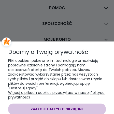
POMOC
SPOŁECZNOŚĆ
MOJE KONTO
Dbamy o Twoją prywatność
PŁATNOŚCI I DOSTAWA
Pliki cookies i pokrewne im technologie umożliwiają
poprawne działanie strony i pomagają nam
dostosować ofertę do Twoich potrzeb. Możesz
INFORMACJE
zaakceptować wykorzystanie przez nas wszystkich
tych plików i przejść do sklepu lub dostosować użycie
plików do swoich preferencji, wybierając opcję
O NAS
"Dostosuj zgody".
Więcej o plikach cookies przeczytasz w naszej Polityce
prywatności.
ZAAKCEPTUJ TYLKO NIEZBĘDNE