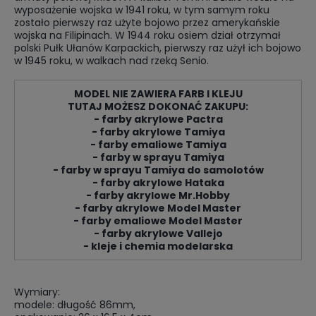
wyposażenie wojska w 1941 roku, w tym samym roku
zostało pierwszy raz użyte bojowo przez amerykańskie
wojska na Filipinach. W 1944 roku osiem dział otrzymał
polski Pułk Ułanów Karpackich, pierwszy raz użył ich bojowo
w 1945 roku, w walkach nad rzeką Senio.
MODEL NIE ZAWIERA FARB I KLEJU
TUTAJ MOŻESZ DOKONAĆ ZAKUPU:
- farby akrylowe Pactra
- farby akrylowe Tamiya
- farby emaliowe Tamiya
- farby w sprayu Tamiya
- farby w sprayu Tamiya do samolotów
- farby akrylowe Hataka
- farby akrylowe Mr.Hobby
- farby akrylowe Model Master
- farby emaliowe Model Master
- farby akrylowe Vallejo
- kleje i chemia modelarska
Wymiary:
modele: długość 86mm,