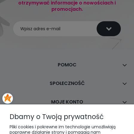
otrzymywać informacje o nowościach i
promocjach.
POMOC
SPOŁECZNOŚĆ
MOJE KONTO
Dbamy o Twoją prywatność
PŁATNOŚCI I DOSTAWA
Pliki cookies i pokrewne im technologie umożliwiają
poprawne działanie strony i pomagają nam