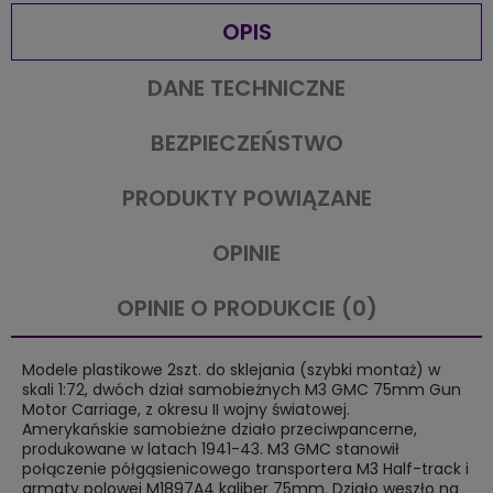
OPIS
DANE TECHNICZNE
BEZPIECZEŃSTWO
PRODUKTY POWIĄZANE
OPINIE
OPINIE O PRODUKCIE (0)
Modele plastikowe 2szt. do sklejania (szybki montaż) w
skali 1:72, dwóch dział samobieżnych M3 GMC 75mm Gun
Motor Carriage, z okresu II wojny światowej.
Amerykańskie samobieżne działo przeciwpancerne,
produkowane w latach 1941-43. M3 GMC stanowił
połączenie półgąsienicowego transportera M3 Half-track i
armaty polowej M1897A4 kaliber 75mm. Działo weszło na