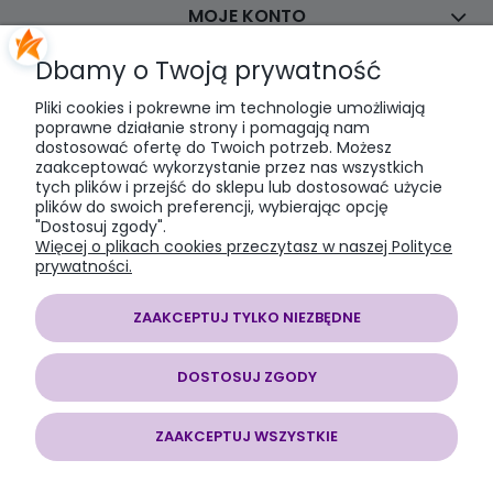
MOJE KONTO
Dbamy o Twoją prywatność
PŁATNOŚCI I DOSTAWA
Pliki cookies i pokrewne im technologie umożliwiają
poprawne działanie strony i pomagają nam
dostosować ofertę do Twoich potrzeb. Możesz
INFORMACJE
zaakceptować wykorzystanie przez nas wszystkich
tych plików i przejść do sklepu lub dostosować użycie
plików do swoich preferencji, wybierając opcję
O NAS
"Dostosuj zgody".
Więcej o plikach cookies przeczytasz w naszej Polityce
prywatności.
ZAAKCEPTUJ TYLKO NIEZBĘDNE
SOMAP sklep modelarski
| al. Jana Pawła II 28, 43-100 Tychy, woj.
śląskie | E-mail:
somapsklep@somap.pl
Tel.:
501597594
| NIP:
DOSTOSUJ ZGODY
6462056771 REGON: 240730965
ZAAKCEPTUJ WSZYSTKIE