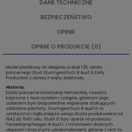
DANE TECHNICZNE
BEZPIECZEŃSTWO
OPINIE
OPINIE O PRODUKCIE (0)
Model plastikowy do sklejania w skali 1:35, działa
pancernego StuG Sturmgeschutz III Ausf.G Early
Production z okresu II wojny światowej.
Historia:
Działo pancerne konstrukcji niemieckiej, czasami
kojarzone z niszczycielem czołgów, głównym jego
zadaniem było bezpośrednie wspieranie atakujących
oddziałów piechoty. Sturmgeschutz III Ausf.G to
ostateczna i najliczniejsza wersja StuGa produkowana od
1942 do 1945 roku. StuGi G były oparte na podwoziu
Panzerkampfwagen III Ausf.L z mnóstwem drobnych
ulepszeń i znacznymi udoskonaleniami, główne z nich to