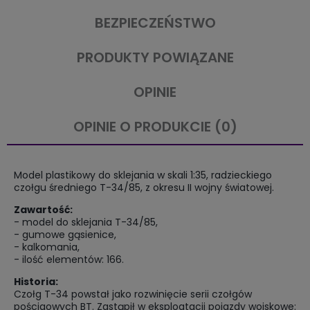
BEZPIECZEŃSTWO
PRODUKTY POWIĄZANE
OPINIE
OPINIE O PRODUKCIE (0)
Model plastikowy do sklejania w skali 1:35, radzieckiego
czołgu średniego T-34/85, z okresu II wojny światowej.
Zawartość:
- model do sklejania T-34/85,
- gumowe gąsienice,
- kalkomania,
- ilość elementów: 166.
Historia:
Czołg T-34 powstał jako rozwinięcie serii czołgów
pościgowych BT. Zastąpił w eksploatacji pojazdy wojskowe: