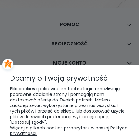
POMOC
SPOŁECZNOŚĆ
MOJE KONTO
Dbamy o Twoją prywatność
PŁATNOŚCI I DOSTAWA
Pliki cookies i pokrewne im technologie umożliwiają
poprawne działanie strony i pomagają nam
dostosować ofertę do Twoich potrzeb. Możesz
INFORMACJE
zaakceptować wykorzystanie przez nas wszystkich
tych plików i przejść do sklepu lub dostosować użycie
plików do swoich preferencji, wybierając opcję
O NAS
"Dostosuj zgody".
Więcej o plikach cookies przeczytasz w naszej Polityce
prywatności.