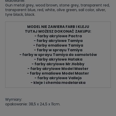
Malowanie:
Gun metal grey, wood brown, stone grey, transparent red,
transparent blue, red, white, olive green, sail color, silver,
tyre black, black.
MODEL NIE ZAWIERA FARB I KLEJU
TUTAJ MOŻESZ DOKONAĆ ZAKUPU:
- farby akrylowe Pactra
- farby akrylowe Tamiya
- farby emaliowe Tamiya
- farby w sprayu Tamiya
- farby w sprayu Tamiya do samolotów
- farby akrylowe Hataka
- farby akrylowe Mr.Hobby
- farby akrylowe Model Master
- farby emaliowe Model Master
- farby akrylowe Vallejo
- kleje i chemia modelarska
Wymiary:
opakowanie: 38,5 x 24,5 x 11cm.