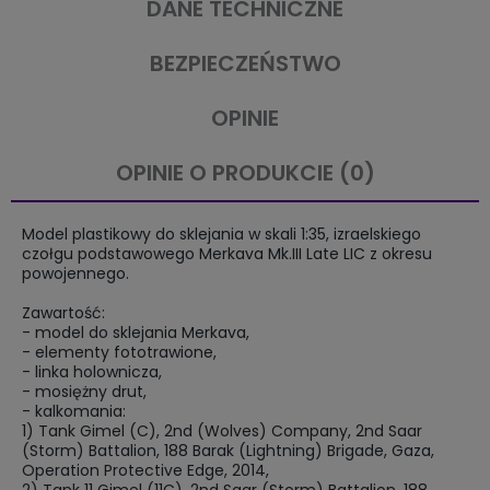
DANE TECHNICZNE
BEZPIECZEŃSTWO
OPINIE
OPINIE O PRODUKCIE (0)
Model plastikowy do sklejania w skali 1:35, izraelskiego
czołgu podstawowego Merkava Mk.III Late LIC z okresu
powojennego.
Zawartość:
- model do sklejania Merkava,
- elementy fototrawione,
- linka holownicza,
- mosiężny drut,
- kalkomania:
1) Tank Gimel (C), 2nd (Wolves) Company, 2nd Saar
(Storm) Battalion, 188 Barak (Lightning) Brigade, Gaza,
Operation Protective Edge, 2014,
2) Tank 11 Gimel (11C), 2nd Saar (Storm) Battalion, 188