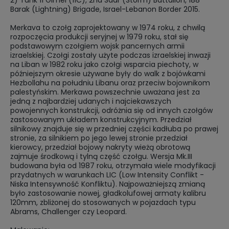
Barak (Lightning) Brigade, Israel-Lebanon Border 2015.
Merkava to czołg zaprojektowany w 1974 roku, z chwilą
rozpoczęcia produkcji seryjnej w 1979 roku, stał się
podstawowym czołgiem wojsk pancernych armii
izraelskiej. Czołgi zostały użyte podczas izraelskiej inwazji
na Liban w 1982 roku jako czołgi wsparcia piechoty, w
późniejszym okresie używane były do walk z bojówkami
Hezbollahu na południu Libanu oraz przeciw bojownikom
palestyńskim. Merkawa powszechnie uważana jest za
jedną z najbardziej udanych i najciekawszych
powojennych konstrukcji, odróżnia się od innych czołgów
zastosowanym układem konstrukcyjnym. Przedział
silnikowy znajduje się w przedniej części kadłuba po prawej
stronie, za silnikiem po jego lewej stronie przedział
kierowcy, przedział bojowy nakryty wieżą obrotową
zajmuje środkową i tylną część czołgu. Wersja Mk.III
budowana była od 1987 roku, otrzymała wiele modyfikacji
przydatnych w warunkach LIC (Low Intensity Conflikt -
Niska Intensywność Konfliktu). Najpoważniejszą zmianą
było zastosowanie nowej, gładkolufowej armaty kalibru
120mm, zbliżonej do stosowanych w pojazdach typu
Abrams, Challenger czy Leopard.