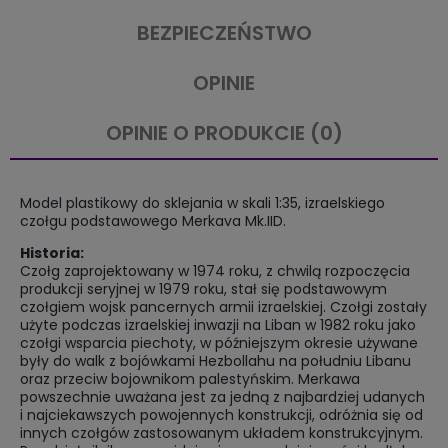
BEZPIECZEŃSTWO
OPINIE
OPINIE O PRODUKCIE (0)
Model plastikowy do sklejania w skali 1:35, izraelskiego
czołgu podstawowego Merkava Mk.IID.
Historia:
Czołg zaprojektowany w 1974 roku, z chwilą rozpoczęcia
produkcji seryjnej w 1979 roku, stał się podstawowym
czołgiem wojsk pancernych armii izraelskiej. Czołgi zostały
użyte podczas izraelskiej inwazji na Liban w 1982 roku jako
czołgi wsparcia piechoty, w późniejszym okresie używane
były do walk z bojówkami Hezbollahu na południu Libanu
oraz przeciw bojownikom palestyńskim. Merkawa
powszechnie uważana jest za jedną z najbardziej udanych
i najciekawszych powojennych konstrukcji, odróżnia się od
innych czołgów zastosowanym układem konstrukcyjnym.