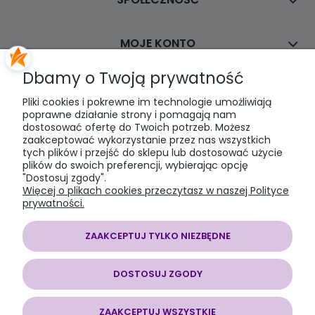
MOJE KONTO
Dbamy o Twoją prywatność
PŁATNOŚCI I DOSTAWA
Pliki cookies i pokrewne im technologie umożliwiają
poprawne działanie strony i pomagają nam
dostosować ofertę do Twoich potrzeb. Możesz
INFORMACJE
zaakceptować wykorzystanie przez nas wszystkich
tych plików i przejść do sklepu lub dostosować użycie
plików do swoich preferencji, wybierając opcję
O NAS
"Dostosuj zgody".
Więcej o plikach cookies przeczytasz w naszej Polityce
prywatności.
ZAAKCEPTUJ TYLKO NIEZBĘDNE
SOMAP sklep modelarski
| al. Jana Pawła II 28, 43-100 Tychy, woj.
śląskie | E-mail:
somapsklep@somap.pl
Tel.:
501597594
| NIP:
DOSTOSUJ ZGODY
6462056771 REGON: 240730965
ZAAKCEPTUJ WSZYSTKIE