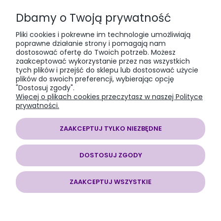
Dbamy o Twoją prywatność
PŁATNOŚCI I DOSTAWA
Pliki cookies i pokrewne im technologie umożliwiają
poprawne działanie strony i pomagają nam
dostosować ofertę do Twoich potrzeb. Możesz
INFORMACJE
zaakceptować wykorzystanie przez nas wszystkich
tych plików i przejść do sklepu lub dostosować użycie
plików do swoich preferencji, wybierając opcję
O NAS
"Dostosuj zgody".
Więcej o plikach cookies przeczytasz w naszej Polityce
prywatności.
ZAAKCEPTUJ TYLKO NIEZBĘDNE
SOMAP sklep modelarski
| al. Jana Pawła II 28, 43-100 Tychy, woj.
śląskie | E-mail:
somapsklep@somap.pl
Tel.:
501597594
| NIP:
DOSTOSUJ ZGODY
6462056771 REGON: 240730965
ZAAKCEPTUJ WSZYSTKIE
POKAŻ PEŁNĄ WERSJĘ STRONY