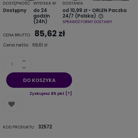
DOSTĘPNOŚĆ:
WYSYŁKA W:
DOSTAWA:
Dostępny
do 24
od 10,99 zł
- ORLEN Paczka
godzin
24/7
(Polska)
(24h)
SPRAWDŹ FORMY DOSTAWY
Cena nie zawiera ewentualnych kosztów płatności
85,62 zł
CENA BRUTTO:
Cena netto:
69,61 zł
DO KOSZYKA
Zyskujesz
85
pkt [
?
]
32572
KOD PRODUKTU: