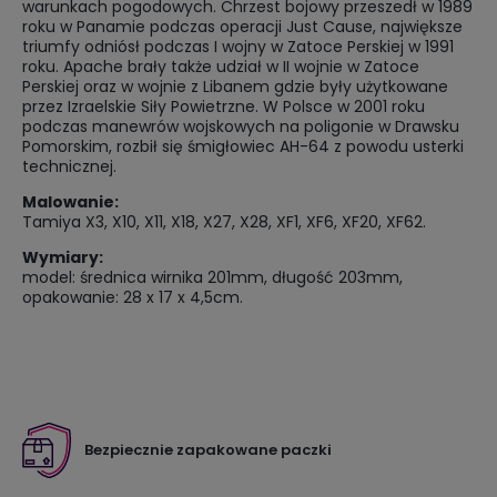
warunkach pogodowych. Chrzest bojowy przeszedł w 1989
roku w Panamie podczas operacji Just Cause, największe
triumfy odniósł podczas I wojny w Zatoce Perskiej w 1991
roku. Apache brały także udział w II wojnie w Zatoce
Perskiej oraz w wojnie z Libanem gdzie były użytkowane
przez Izraelskie Siły Powietrzne. W Polsce w 2001 roku
podczas manewrów wojskowych na poligonie w Drawsku
Pomorskim, rozbił się śmigłowiec AH-64 z powodu usterki
technicznej.
Malowanie:
Tamiya X3, X10, X11, X18, X27, X28, XF1, XF6, XF20, XF62.
Wymiary:
model: średnica wirnika 201mm, długość 203mm,
opakowanie: 28 x 17 x 4,5cm.
Bezpiecznie zapakowane paczki