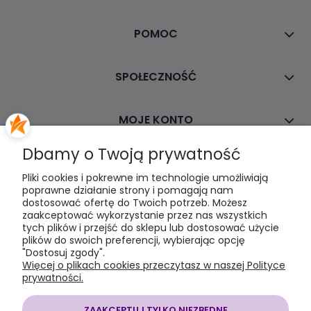
POMOC
SPOŁECZNOŚĆ
MOJE KONTO
Dbamy o Twoją prywatność
PŁATNOŚCI I DOSTAWA
Pliki cookies i pokrewne im technologie umożliwiają
poprawne działanie strony i pomagają nam
dostosować ofertę do Twoich potrzeb. Możesz
INFORMACJE
zaakceptować wykorzystanie przez nas wszystkich
tych plików i przejść do sklepu lub dostosować użycie
plików do swoich preferencji, wybierając opcję
O NAS
"Dostosuj zgody".
Więcej o plikach cookies przeczytasz w naszej Polityce
prywatności.
ZAAKCEPTUJ TYLKO NIEZBĘDNE