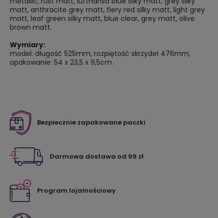
metallic, rust matt, lufthansa blue silky matt, grey silky
matt, anthracite grey matt, fiery red silky matt, light grey
matt, leaf green silky matt, blue clear, grey matt, olive
brown matt.
Wymiary:
model: długość 525mm, rozpiętość skrzydeł 476mm,
opakowanie: 54 x 23,5 x 9,5cm.
Bezpiecznie zapakowane paczki
Darmowa dostawa od 99 zł
Program lojalnościowy