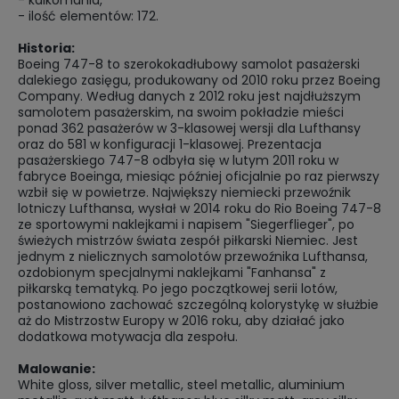
- ilość elementów: 172.
Historia:
Boeing 747-8 to szerokokadłubowy samolot pasażerski
dalekiego zasięgu, produkowany od 2010 roku przez Boeing
Company. Według danych z 2012 roku jest najdłuższym
samolotem pasażerskim, na swoim pokładzie mieści
ponad 362 pasażerów w 3-klasowej wersji dla Lufthansy
oraz do 581 w konfiguracji 1-klasowej. Prezentacja
pasażerskiego 747-8 odbyła się w lutym 2011 roku w
fabryce Boeinga, miesiąc później oficjalnie po raz pierwszy
wzbił się w powietrze. Największy niemiecki przewoźnik
lotniczy Lufthansa, wysłał w 2014 roku do Rio Boeing 747-8
ze sportowymi naklejkami i napisem "Siegerflieger", po
świeżych mistrzów świata zespół piłkarski Niemiec. Jest
jednym z nielicznych samolotów przewoźnika Lufthansa,
ozdobionym specjalnymi naklejkami "Fanhansa" z
piłkarską tematyką. Po jego początkowej serii lotów,
postanowiono zachować szczególną kolorystykę w służbie
aż do Mistrzostw Europy w 2016 roku, aby działać jako
dodatkowa motywacja dla zespołu.
Malowanie:
White gloss, silver metallic, steel metallic, aluminium