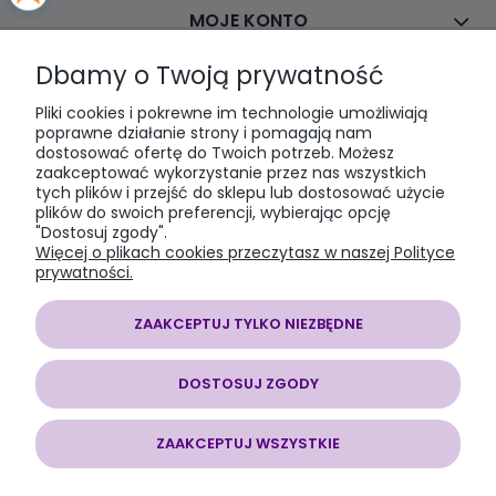
MOJE KONTO
Dbamy o Twoją prywatność
PŁATNOŚCI I DOSTAWA
Pliki cookies i pokrewne im technologie umożliwiają
poprawne działanie strony i pomagają nam
dostosować ofertę do Twoich potrzeb. Możesz
INFORMACJE
zaakceptować wykorzystanie przez nas wszystkich
tych plików i przejść do sklepu lub dostosować użycie
plików do swoich preferencji, wybierając opcję
O NAS
"Dostosuj zgody".
Więcej o plikach cookies przeczytasz w naszej Polityce
prywatności.
ZAAKCEPTUJ TYLKO NIEZBĘDNE
SOMAP sklep modelarski
| al. Jana Pawła II 28, 43-100 Tychy, woj.
śląskie | E-mail:
somapsklep@somap.pl
Tel.:
501597594
| NIP:
DOSTOSUJ ZGODY
6462056771 REGON: 240730965
ZAAKCEPTUJ WSZYSTKIE