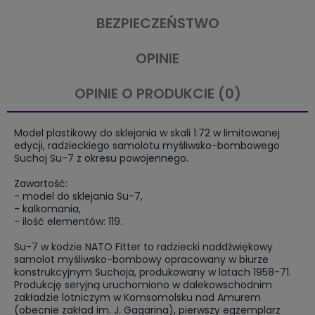
BEZPIECZEŃSTWO
OPINIE
OPINIE O PRODUKCIE (0)
Model plastikowy do sklejania w skali 1:72 w limitowanej
edycji, radzieckiego samolotu myśliwsko-bombowego
Suchoj Su-7 z okresu powojennego.
Zawartość:
- model do sklejania Su-7,
- kalkomania,
- ilość elementów: 119.
Su-7 w kodzie NATO Fitter to radziecki naddźwiękowy
samolot myśliwsko-bombowy opracowany w biurze
konstrukcyjnym Suchoja, produkowany w latach 1958-71.
Produkcję seryjną uruchomiono w dalekowschodnim
zakładzie lotniczym w Komsomolsku nad Amurem
(obecnie zakład im. J. Gagarina), pierwszy egzemplarz