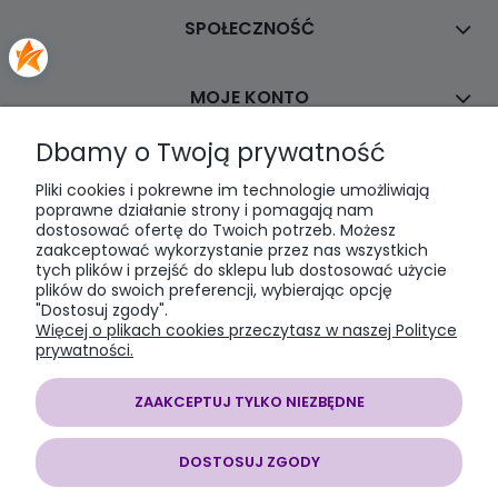
SPOŁECZNOŚĆ
MOJE KONTO
Dbamy o Twoją prywatność
PŁATNOŚCI I DOSTAWA
Pliki cookies i pokrewne im technologie umożliwiają
poprawne działanie strony i pomagają nam
dostosować ofertę do Twoich potrzeb. Możesz
INFORMACJE
zaakceptować wykorzystanie przez nas wszystkich
tych plików i przejść do sklepu lub dostosować użycie
plików do swoich preferencji, wybierając opcję
O NAS
"Dostosuj zgody".
Więcej o plikach cookies przeczytasz w naszej Polityce
prywatności.
ZAAKCEPTUJ TYLKO NIEZBĘDNE
SOMAP sklep modelarski
| al. Jana Pawła II 28, 43-100 Tychy, woj.
śląskie | E-mail:
somapsklep@somap.pl
Tel.:
501597594
| NIP:
DOSTOSUJ ZGODY
6462056771 REGON: 240730965