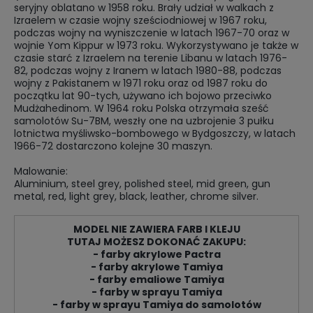
seryjny oblatano w 1958 roku. Brały udział w walkach z
Izraelem w czasie wojny sześciodniowej w 1967 roku,
podczas wojny na wyniszczenie w latach 1967-70 oraz w
wojnie Yom Kippur w 1973 roku. Wykorzystywano je także w
czasie starć z Izraelem na terenie Libanu w latach 1976-
82, podczas wojny z Iranem w latach 1980-88, podczas
wojny z Pakistanem w 1971 roku oraz od 1987 roku do
początku lat 90-tych, używano ich bojowo przeciwko
Mudżahedinom. W 1964 roku Polska otrzymała sześć
samolotów Su-7BM, weszły one na uzbrojenie 3 pułku
lotnictwa myśliwsko-bombowego w Bydgoszczy, w latach
1966-72 dostarczono kolejne 30 maszyn.
Malowanie:
Aluminium, steel grey, polished steel, mid green, gun
metal, red, light grey, black, leather, chrome silver.
MODEL NIE ZAWIERA FARB I KLEJU
TUTAJ MOŻESZ DOKONAĆ ZAKUPU:
- farby akrylowe Pactra
- farby akrylowe Tamiya
- farby emaliowe Tamiya
- farby w sprayu Tamiya
- farby w sprayu Tamiya do samolotów