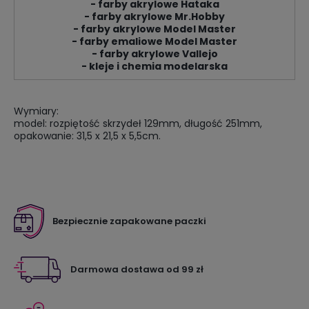
- farby akrylowe Hataka
- farby akrylowe Mr.Hobby
- farby akrylowe Model Master
- farby emaliowe Model Master
- farby akrylowe Vallejo
- kleje i chemia modelarska
Wymiary:
model: rozpiętość skrzydeł 129mm, długość 251mm,
opakowanie: 31,5 x 21,5 x 5,5cm.
Bezpiecznie zapakowane paczki
Darmowa dostawa od 99 zł